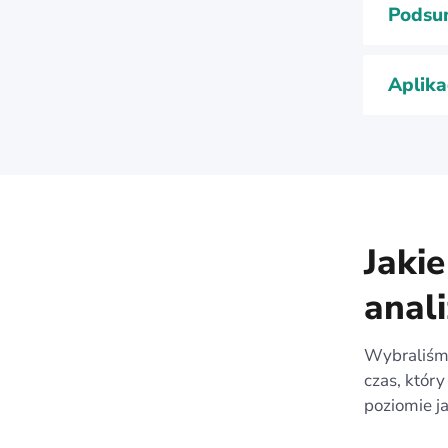
Podsu
Aplika
Jakie
anal
Wybraliśmy
czas, któr
poziomie ja