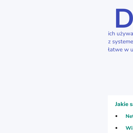
ich używa
z systeme
łatwe w u
Jakie 
Ne
Wi