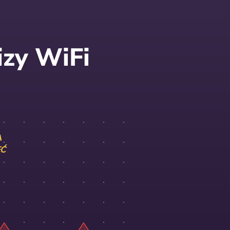
izy WiFi
A
ĘĆ