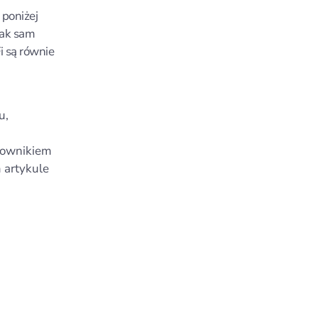
poniżej
Jak sam
i są równie
u,
tkownikiem
 artykule