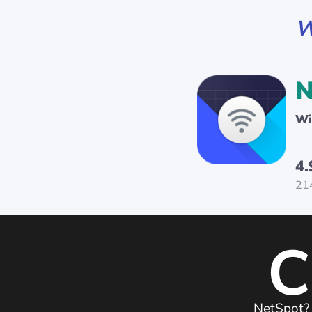
W
N
Wi
4.
21
C
NetSpot? 