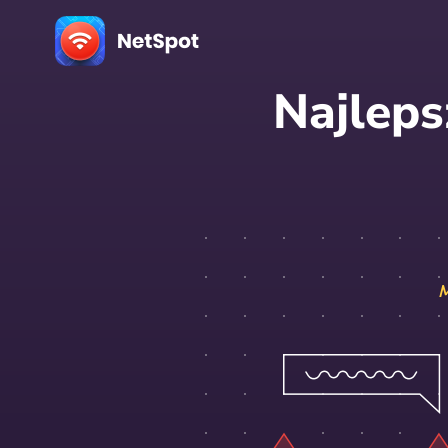
Najleps
M