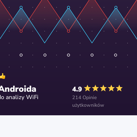
 Androida
4.9
do analizy WiFi
214 Opinie
użytkowników