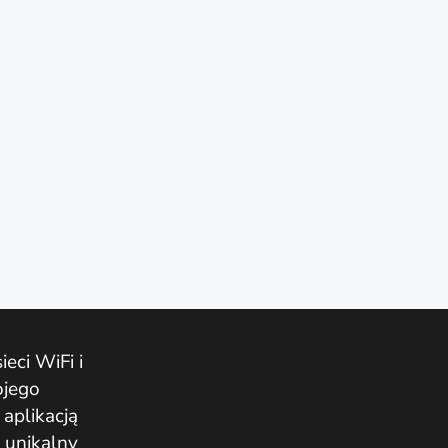
eci WiFi i
ojego
aplikacją
 unikalny