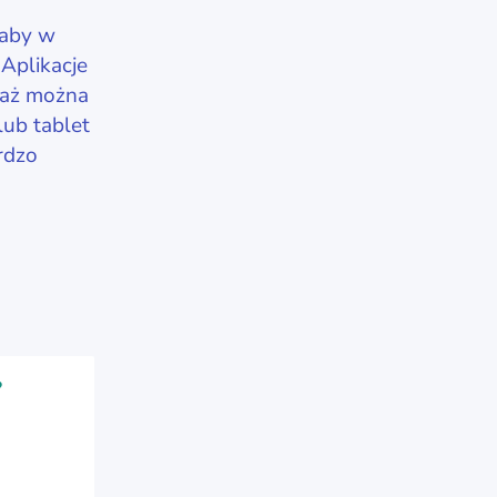
 aby w
Aplikacje
waż można
lub tablet
rdzo
?