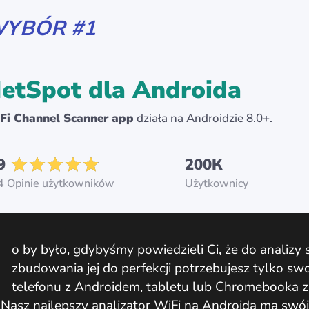
YBÓR #1
etSpot dla Androida
Fi Channel Scanner app
działa na Androidzie 8.0+.
9
200К
4 Opinie użytkowników
Użytkownicy
o by było, gdybyśmy powiedzieli Ci, że do analizy si
zbudowania jej do perfekcji potrzebujesz tylko sw
telefonu z Androidem, tabletu lub Chromebooka z 
Nasz najlepszy analizator WiFi na Androida ma swój