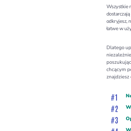
Wszystkie 
dostarczają
odkryjesz, 
łatwe w uży
Dlatego up
niezależni
poszukując
chcącym po
znajdziesz 
Ne
Wi
O
W