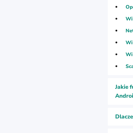
Op
Wi
Ne
Wi
Wi
Sc
Jakie 
Andro
Dlacze