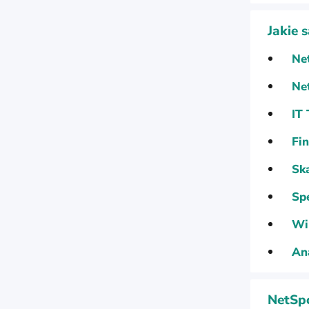
Jakie 
Ne
Ne
IT
Fi
Sk
Sp
Wi
An
NetSpo