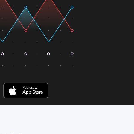
Pobierz w
App Store