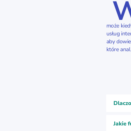
może kied
usług int
aby dowied
które anal
Dlaczo
Jakie 