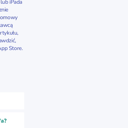
 lub iPada
znie
 domowy
stawcą
rtykułu,
awdzić,
App Store.
'a?