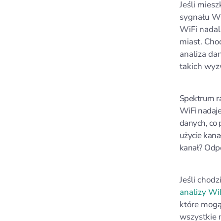
Jeśli mies
sygnału Wi
WiFi nadal
miast. Cho
analiza da
takich wyz
Spektrum ra
WiFi nadaje
danych, co 
użycie kana
kanał? Odpow
Jeśli chod
analizy Wi
które mogą
wszystkie 