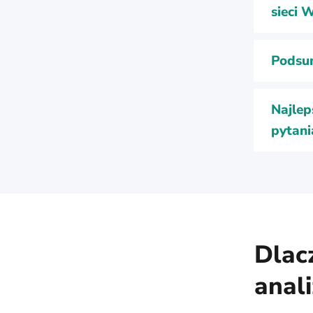
sieci W
Podsu
Najlep
pytani
Dlac
anali