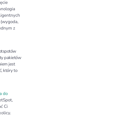
ęcie
hnologia
ligentnych
 (wygoda,
Jednym z
hotspotów
aty pakietów
iem jest
, który to
a do
etSpot,
ć Ci
olicy.