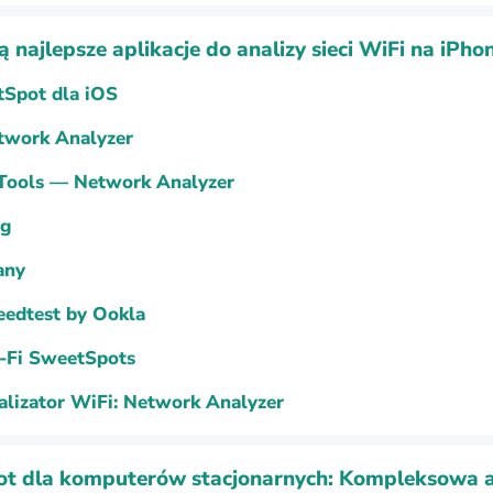
są najlepsze aplikacje do analizy sieci WiFi na iPho
tSpot dla iOS
twork Analyzer
 Tools — Network Analyzer
ng
any
eedtest by Ookla
-Fi SweetSpots
alizator WiFi: Network Analyzer
t dla komputerów stacjonarnych: Kompleksowa a