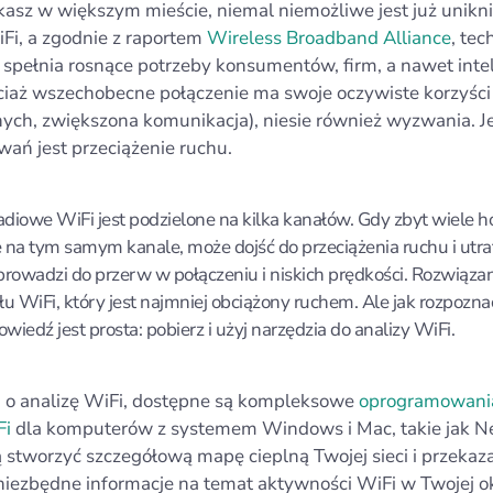
zkasz w większym mieście, niemal niemożliwe jest już unikni
Fi, a zgodnie z raportem
Wireless Broadband Alliance
, tec
 spełnia rosnące potrzeby konsumentów, firm, a nawet inte
ciaż wszechobecne połączenie ma swoje oczywiste korzyści
nych, zwiększona komunikacja), niesie również wyzwania. 
wań jest przeciążenie ruchu.
diowe WiFi jest podzielone na kilka kanałów. Gdy zbyt wiele 
 na tym samym kanale, może dojść do przeciążenia ruchu i utr
prowadzi do przerw w połączeniu i niskich prędkości. Rozwiązan
łu WiFi, który jest najmniej obciążony ruchem. Ale jak rozpoznać
iedź jest prosta: pobierz i użyj narzędzia do analizy WiFi.
zi o analizę WiFi, dostępne są kompleksowe
oprogramowani
Fi
dla komputerów z systemem Windows i Mac, takie jak N
 stworzyć szczegółową mapę cieplną Twojej sieci i przekaza
niezbędne informacje na temat aktywności WiFi w Twojej ok