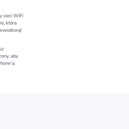
 sieci WiFi
e, która
rzewodową!
sz
rony, aby
Phone'a.