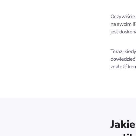
Oczywiście 
na swoim iP
jest dosko
Teraz, kied
dowiedzieć 
znaleźć kom
Jaki