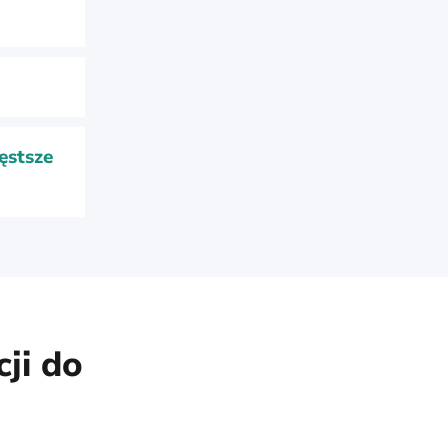
ęstsze
ji do