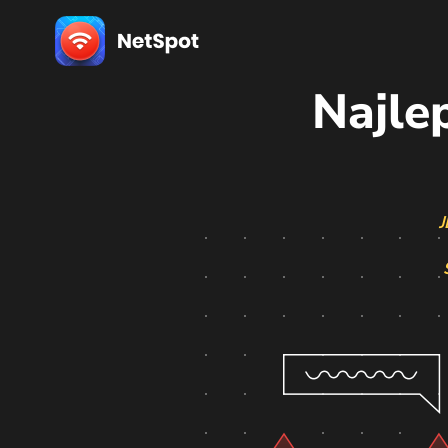
Najlep
J