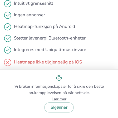
Intuitivt grensesnitt
Ingen annonser
Heatmap-funksjon på Android
Støtter lavenergi Bluetooth-enheter
Integreres med Ubiquiti-maskinvare
Heatmaps ikke tilgjengelig på iOS
Mindre omfattende enn profesjonelle verktøy
Avhengig av Ubiquiti-utstyr for full funksjonalitet
Vi bruker informasjonskapsler for å sikre den beste
brukeropplevelsen på vår nettside.
Lær mer
Skjønner
VALG #5