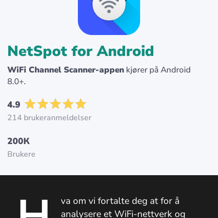
NetSpot for Android
WiFi Channel Scanner-appen
kjører på Android
8.0+.
4.9
214 brukeranmeldelser
200К
Brukere
H
va om vi fortalte deg at for å
analysere et WiFi-nettverk og