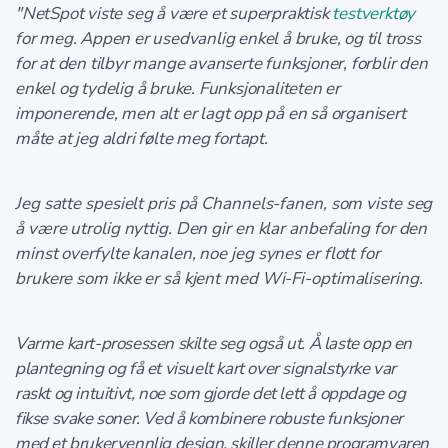
"NetSpot viste seg å være et superpraktisk
testverktøy
for meg. Appen er usedvanlig enkel å bruke, og til tross
for at den tilbyr mange avanserte funksjoner, forblir den
enkel og tydelig å bruke. Funksjonaliteten er
imponerende, men alt er lagt opp på en så organisert
måte at jeg aldri følte meg fortapt.
Jeg satte spesielt pris på Channels-fanen, som viste seg
å være utrolig nyttig. Den gir en klar anbefaling for den
minst overfylte kanalen, noe jeg synes er flott for
brukere som ikke er så kjent med Wi-Fi-optimalisering.
Varme kart-prosessen skilte seg også ut. Å laste opp en
plantegning og få et visuelt kart over signalstyrke var
raskt og intuitivt, noe som gjorde det lett å oppdage og
fikse svake soner. Ved å kombinere robuste funksjoner
med et brukervennlig design, skiller denne programvaren