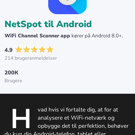
NetSpot til Android
WiFi Channel Scanner app
kører på Android 8.0+.
4.9
214 brugeranmeldelser
200К
Brugere
H
vad hvis vi fortalte dig, at for at
analysere et WiFi-netværk og
opbygge det til perfektion, behøver
du kun din Android-telefon, tablet eller