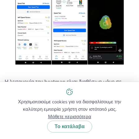
Η λειτουργία του heatmap είναι διαθέσιμη μόνο σε
συσκευές Android με έκδοση 8.0 ή νεότερη. Αυτή η
λειτουργία δεν είναι διαθέσιμη σε iOS λόγω
Χρησιμοποιούμε cookies για να διασφαλίσουμε την
περιορισμών της πλατφόρμας, κάτι που καθιστά την
καλύτερη εμπειρία χρήστη στον ιστότοπό μας.
έκδοση Android καλύτερη επιλογή για τη δημιουργία
Μάθετε περισσότερα
heatmaps.
Το κατάλαβα