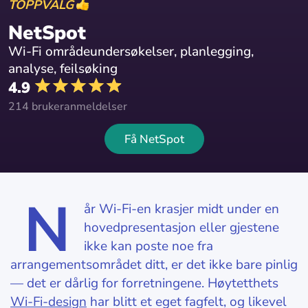
TOPPVALG
NetSpot
Wi-Fi områdeundersøkelser, planlegging,
analyse, feilsøking
4.9
214 brukeranmeldelser
Få NetSpot
N
år Wi-Fi-en krasjer midt under en
hovedpresentasjon eller gjestene
ikke kan poste noe fra
arrangementsområdet ditt, er det ikke bare pinlig
— det er dårlig for forretningene. Høytetthets
Wi-Fi-design
har blitt et eget fagfelt, og likevel