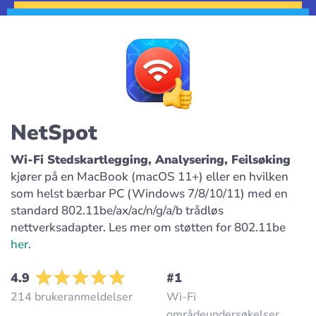
NetSpot
Wi-Fi Stedskartlegging, Analysering, Feilsøking
kjører på en MacBook (macOS 11+) eller en hvilken
som helst bærbar PC (Windows 7/8/10/11) med en
standard 802.11be/ax/ac/n/g/a/b trådløs
nettverksadapter. Les mer om støtten for 802.11be
her
.
4.9
#1
214 brukeranmeldelser
Wi-Fi
områdeundersøkelser,