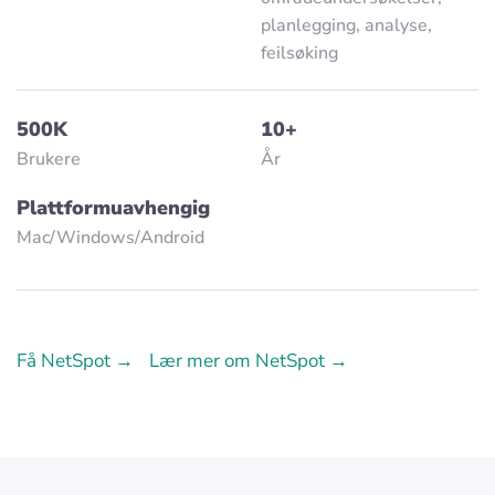
planlegging, analyse,
feilsøking
500K
10+
Brukere
År
Plattformuavhengig
Mac/Windows/Аndroid
Få NetSpot →
Lær mer om NetSpot →