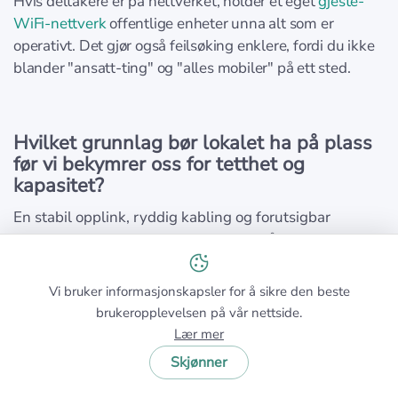
Hvis deltakere er på nettverket, holder et eget
gjeste-
WiFi-nettverk
offentlige enheter unna alt som er
operativt. Det gjør også feilsøking enklere, fordi du ikke
blander "ansatt-ting" og "alles mobiler" på ett sted.
Hvilket grunnlag bør lokalet ha på plass
før vi bekymrer oss for tetthet og
kapasitet?
En stabil opplink, ryddig kabling og forutsigbar
plassering. Hvis lokalet ikke kan oppnå
WiFi med
hjemmestabilitet
når rommet er tomt, vil ikke
publikum “jevnere ut” problemet — det vil forsterke
Vi bruker informasjonskapsler for å sikre den beste
det.
brukeropplevelsen på vår nettside.
Lær mer
Skjønner
Hvorfor føles WiFi dårlig selv når