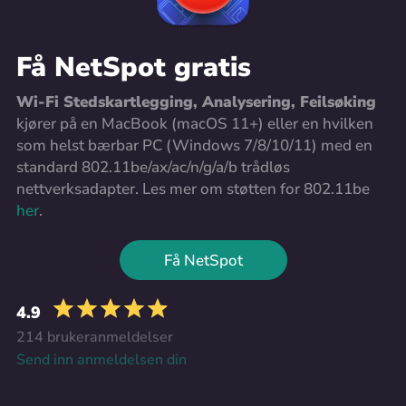
Få NetSpot gratis
Wi-Fi Stedskartlegging, Analysering, Feilsøking
kjører på en MacBook (macOS 11+) eller en hvilken
som helst bærbar PC (Windows 7/8/10/11) med en
standard 802.11be/ax/ac/n/g/a/b trådløs
nettverksadapter. Les mer om støtten for 802.11be
her
.
Få NetSpot
4.9
214 brukeranmeldelser
Send inn anmeldelsen din