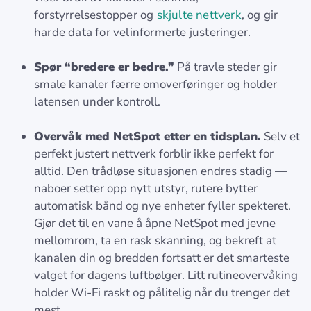
forstyrrelsestopper og
skjulte nettverk
, og gir
harde data for velinformerte justeringer.
Spør “bredere er bedre.”
På travle steder gir
smale kanaler færre omoverføringer og holder
latensen under kontroll.
Overvåk med NetSpot etter en tidsplan.
Selv et
perfekt justert nettverk forblir ikke perfekt for
alltid. Den trådløse situasjonen endres stadig —
naboer setter opp nytt utstyr, rutere bytter
automatisk bånd og nye enheter fyller spekteret.
Gjør det til en vane å åpne NetSpot med jevne
mellomrom, ta en rask skanning, og bekreft at
kanalen din og bredden fortsatt er det smarteste
valget for dagens luftbølger. Litt rutineovervåking
holder Wi-Fi raskt og pålitelig når du trenger det
mest.