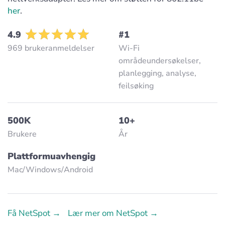
her
.
4.9
#1
969 brukeranmeldelser
Wi-Fi
områdeundersøkelser,
planlegging, analyse,
feilsøking
500K
10+
Brukere
År
Plattformuavhengig
Mac/Windows/Аndroid
Få NetSpot →
Lær mer om NetSpot →