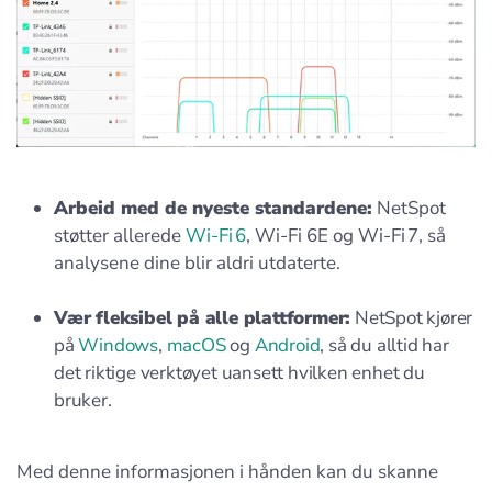
Arbeid med de nyeste standardene:
NetSpot
støtter allerede
Wi‑Fi 6
, Wi‑Fi 6E og Wi‑Fi 7, så
analysene dine blir aldri utdaterte.
Vær fleksibel på alle plattformer:
NetSpot kjører
på
Windows
,
macOS
og
Android
, så du alltid har
det riktige verktøyet uansett hvilken enhet du
bruker.
Med denne informasjonen i hånden kan du skanne