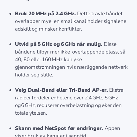
Bruk 20 MHz på 2.4 GHz.
Dette travle båndet
overlapper mye; en smal kanal holder signalene
adskilt og minsker konflikter.
Utvid på 5 GHz og 6 GHz når mulig.
Disse
båndene tilbyr mer ikke-overlappende plass, så
40, 80 eller 160 MHz kan øke
gjennomstrømningen hvis nærliggende nettverk
holder seg stille.
Velg Dual‑Band eller Tri‑Band AP-er.
Ekstra
radioer fordeler enhetene over 2.4 GHz, 5 GHz
og 6 GHz, reduserer overbelastning og øker den
totale ytelsen.
Skann med NetSpot før endringer.
Appen
viser bruk av kanaler i sanntid,