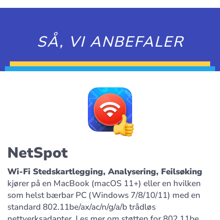
SÅ, VI ANBEFALER
NetSpot
Wi-Fi Stedskartlegging, Analysering, Feilsøking
kjører på en MacBook (macOS 11+) eller en hvilken
som helst bærbar PC (Windows 7/8/10/11) med en
standard 802.11be/ax/ac/n/g/a/b trådløs
nettverksadapter. Les mer om støtten for 802.11be