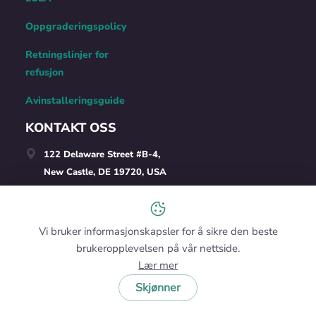
Oppgraderingspolicy
Retningslinjer for
refusjon
Avinstalleringsguide
KONTAKT OSS
122 Delaware Street #B-4,
New Castle, DE 19720, USA
E-post teknisk støtte
Salg: +1(240)363-9434
Vi bruker informasjonskapsler for å sikre den beste
brukeropplevelsen på vår nettside.
Lær mer
Norsk
Skjønner