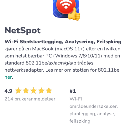
NetSpot
Wi-Fi Stedskartlegging, Analysering, Feilsøking
kjører på en MacBook (macOS 11+) eller en hvilken
som helst bærbar PC (Windows 7/8/10/11) med en
standard 802.11be/ax/ac/n/g/a/b trådløs
nettverksadapter. Les mer om støtten for 802.11be
her
.
4.9
#1
214 brukeranmeldelser
Wi-Fi
områdeundersøkelser,
planlegging, analyse,
feilsøking