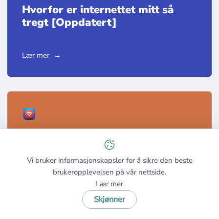
Hvorfor er internettet mitt så
tregt [Oppdatert]
Lær mer
WiFi-en min kobler fra hele tiden
— tips for å fikse det
Vi bruker informasjonskapsler for å sikre den beste
brukeropplevelsen på vår nettside.
Lær mer
Lær mer
Skjønner