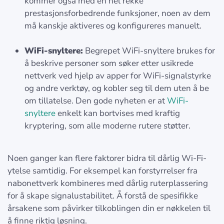
kommer også med en hel rekke
prestasjonsforbedrende funksjoner, noen av dem
må kanskje aktiveres og konfigureres manuelt.
WiFi-snyltere:
Begrepet WiFi-snyltere brukes for
å beskrive personer som søker etter usikrede
nettverk ved hjelp av apper for WiFi-signalstyrke
og andre verktøy, og kobler seg til dem uten å be
om tillatelse. Den gode nyheten er at
WiFi-
snyltere
enkelt kan bortvises med kraftig
kryptering, som alle moderne rutere støtter.
Noen ganger kan flere faktorer bidra til dårlig Wi-Fi-
ytelse samtidig. For eksempel kan forstyrrelser fra
nabonettverk kombineres med dårlig ruterplassering
for å skape signalustabilitet. Å forstå de spesifikke
årsakene som påvirker tilkoblingen din er nøkkelen til
å finne riktig løsning.