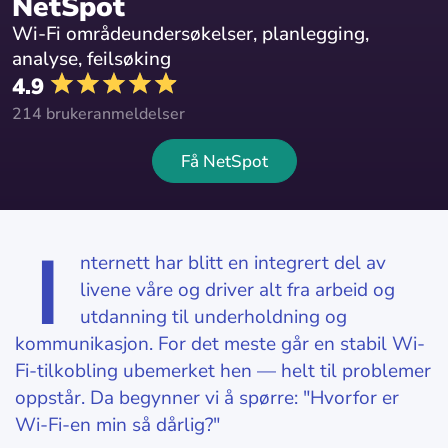
NetSpot
Wi-Fi områdeundersøkelser, planlegging,
analyse, feilsøking
4.9
214 brukeranmeldelser
Få NetSpot
I
nternett har blitt en integrert del av
livene våre og driver alt fra arbeid og
utdanning til underholdning og
kommunikasjon. For det meste går en stabil Wi-
Fi-tilkobling ubemerket hen — helt til problemer
oppstår. Da begynner vi å spørre: "Hvorfor er
Wi-Fi-en min så dårlig?"