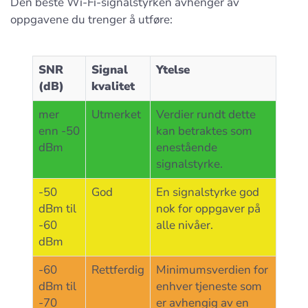
Den beste Wi-Fi-signalstyrken avhenger av
oppgavene du trenger å utføre:
SNR
Signal
Ytelse
(dB)
kvalitet
mer
Utmerket
Verdier rundt dette
enn -50
kan betraktes som
dBm
enestående
signalstyrke.
-50
God
En signalstyrke god
dBm til
nok for oppgaver på
-60
alle nivåer.
dBm
-60
Rettferdig
Minimumsverdien for
dBm til
enhver tjeneste som
-70
er avhengig av en