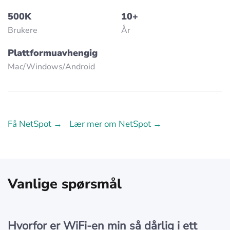
500K
10+
Brukere
År
Plattformuavhengig
Mac/Windows/Аndroid
Få NetSpot →
Lær mer om NetSpot →
Vanlige spørsmål
Hvorfor er WiFi-en min så dårlig i ett