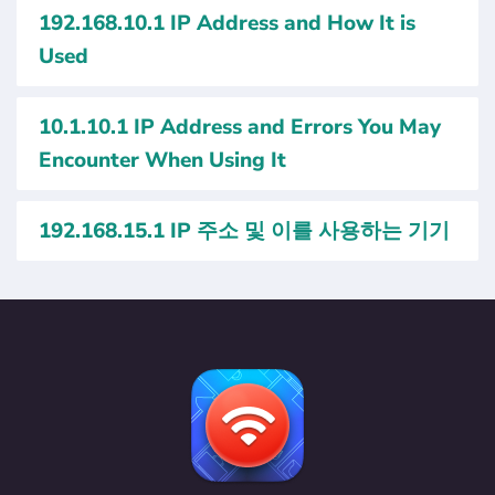
192.168.10.1 IP Address and How It is
Used
10.1.10.1 IP Address and Errors You May
Encounter When Using It
192.168.15.1 IP 주소 및 이를 사용하는 기기