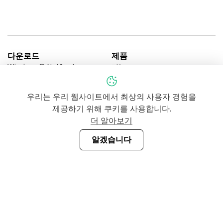
다운로드
제품
Windows용 NetSpot
기능
macOS용 NetSpot
기업용
Android용 NetSpot
가격
우리는 우리 웹사이트에서 최상의 사용자 경험을
iOS용 NetSpot
NetSpot PRO 평가판
에디션 비교
제공하기 위해 쿠키를 사용합니다.
자료
정책
더 알아보기
도움말 센터
개인 정보 정책
NetSpot 커뮤니티
EULA
알겠습니다
언론
업그레이드 정책
블로그
환불 정책
하드웨어
설치 제거 안내
Etwok Inc
122 Delaware Street #B-4, New Castle, DE 19720, USA
이메일 보내기:
onair@netspotapp.com