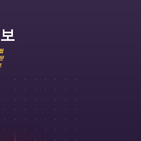
정보
됩
 문
포