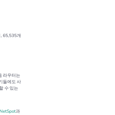
 65,535개
음 라우터는
기기들에도 사
할 수 있는
NetSpot
과