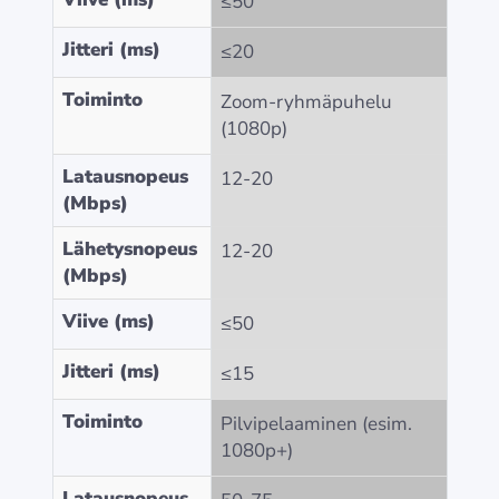
≤50
Jitteri (ms)
≤20
Toiminto
Zoom-ryhmäpuhelu
(1080p)
Latausnopeus
12-20
(Mbps)
Lähetysnopeus
12-20
(Mbps)
Viive (ms)
≤50
Jitteri (ms)
≤15
Toiminto
Pilvipelaaminen (esim.
1080p+)
Latausnopeus