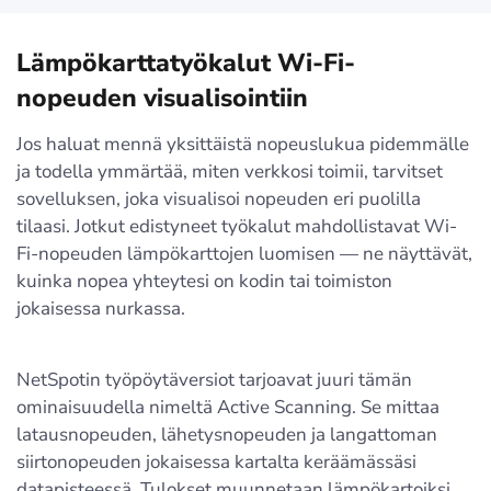
Lämpökarttatyökalut Wi-Fi-
nopeuden visualisointiin
Jos haluat mennä yksittäistä nopeuslukua pidemmälle
ja todella ymmärtää, miten verkkosi toimii, tarvitset
sovelluksen, joka visualisoi nopeuden eri puolilla
tilaasi. Jotkut edistyneet työkalut mahdollistavat Wi-
Fi-nopeuden lämpökarttojen luomisen — ne näyttävät,
kuinka nopea yhteytesi on kodin tai toimiston
jokaisessa nurkassa.
NetSpotin työpöytäversiot tarjoavat juuri tämän
ominaisuudella nimeltä Active Scanning. Se mittaa
latausnopeuden, lähetysnopeuden ja langattoman
siirtonopeuden jokaisessa kartalta keräämässäsi
datapisteessä. Tulokset muunnetaan lämpökartoiksi,