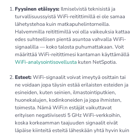
Fyysinen etäisyys:
Ilmiselvistä teknisistä ja
turvallisuussyistä WiFi-reitittimillä ei ole samaa
lähetystehoa kuin matkapuhelintorneilla.
Halvemmilla reitittimillä voi olla vaikeuksia kattaa
edes suhteellisen pientä asuntoa vahvalla WiFi-
signaalilla — koko talosta puhumattakaan. Voit
määrittää WiFi-reitittimesi kantaman käyttämällä
WiFi-analysointisovellusta
kuten NetSpotia.
Esteet:
WiFi-signaalit voivat imeytyä osittain tai
ne voidaan jopa täysin estää erilaisten esteiden ja
esineiden, kuten seinien, ilmastointiputkien,
huonekalujen, kodinkoneiden ja jopa ihmisten,
toimesta. Nämä WiFi:n estäjät vaikuttavat
erityisen negatiivisesti 5 GHz WiFi-verkkoihin,
koska korkeamman taajuuden signaalit eivät
läpäise kiinteitä esteitä läheskään yhtä hyvin kuin