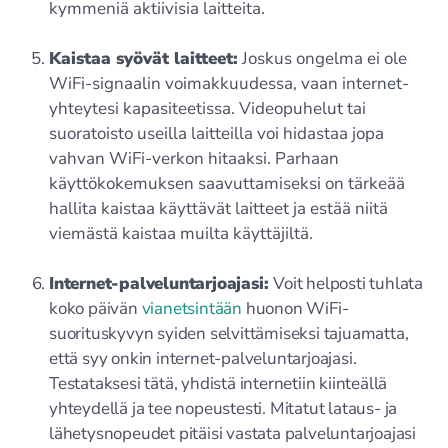
kymmeniä aktiivisia laitteita.
Kaistaa syövät laitteet:
Joskus ongelma ei ole
WiFi-signaalin voimakkuudessa, vaan internet-
yhteytesi kapasiteetissa. Videopuhelut tai
suoratoisto useilla laitteilla voi hidastaa jopa
vahvan WiFi-verkon hitaaksi. Parhaan
käyttökokemuksen saavuttamiseksi on tärkeää
hallita kaistaa käyttävät laitteet ja estää niitä
viemästä kaistaa muilta käyttäjiltä.
Internet-palveluntarjoajasi:
Voit helposti tuhlata
koko päivän
vianetsintään
huonon WiFi-
suorituskyvyn syiden selvittämiseksi tajuamatta,
että syy onkin internet-palveluntarjoajasi.
Testataksesi tätä, yhdistä internetiin kiinteällä
yhteydellä ja tee nopeustesti. Mitatut lataus- ja
lähetysnopeudet pitäisi vastata palveluntarjoajasi