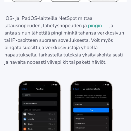
iOS- ja iPadOS-laitteilla NetSpot mittaa
latausnopeuden, lähetysnopeuden ja
pingin
— ja
antaa sinun lähettää pingi minkä tahansa verkkosivun
tai IP-osoitteen suoraan sovelluksesta. Voit myös
pingata suosittuja verkkosivustoja yhdellä
napautuksella, tarkastella tuloksia yksityiskohtaisesti
ja havaita nopeasti viivepiikit tai pakettihäviöt.