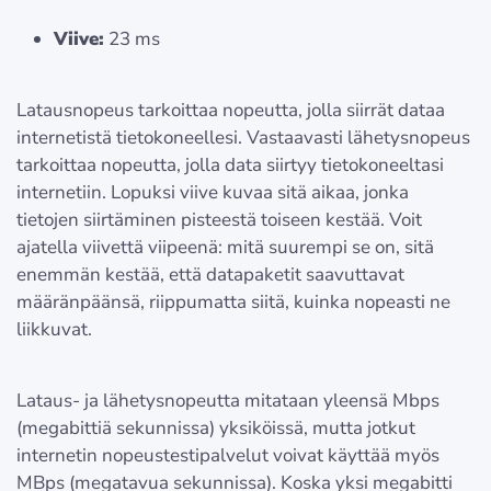
Viive:
23 ms
Latausnopeus tarkoittaa nopeutta, jolla siirrät dataa
internetistä tietokoneellesi. Vastaavasti lähetysnopeus
tarkoittaa nopeutta, jolla data siirtyy tietokoneeltasi
internetiin. Lopuksi viive kuvaa sitä aikaa, jonka
tietojen siirtäminen pisteestä toiseen kestää. Voit
ajatella viivettä viipeenä: mitä suurempi se on, sitä
enemmän kestää, että datapaketit saavuttavat
määränpäänsä, riippumatta siitä, kuinka nopeasti ne
liikkuvat.
Lataus- ja lähetysnopeutta mitataan yleensä Mbps
(megabittiä sekunnissa) yksiköissä, mutta jotkut
internetin nopeustestipalvelut voivat käyttää myös
MBps (megatavua sekunnissa). Koska yksi megabitti