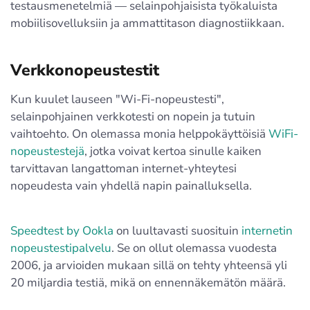
testausmenetelmiä — selainpohjaisista työkaluista
mobiilisovelluksiin ja ammattitason diagnostiikkaan.
Verkkonopeustestit
Kun kuulet lauseen "Wi-Fi-nopeustesti",
selainpohjainen verkkotesti on nopein ja tutuin
vaihtoehto. On olemassa monia helppokäyttöisiä
WiFi-
nopeustestejä
, jotka voivat kertoa sinulle kaiken
tarvittavan langattoman internet-yhteytesi
nopeudesta vain yhdellä napin painalluksella.
Speedtest by Ookla
on luultavasti suosituin
internetin
nopeustestipalvelu
. Se on ollut olemassa vuodesta
2006, ja arvioiden mukaan sillä on tehty yhteensä yli
20 miljardia testiä, mikä on ennennäkemätön määrä.