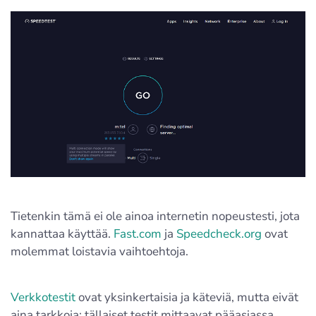
Tietenkin tämä ei ole ainoa internetin nopeustesti, jota
kannattaa käyttää.
Fast.com
ja
Speedcheck.org
ovat
molemmat loistavia vaihtoehtoja.
Verkkotestit
ovat yksinkertaisia ja käteviä, mutta eivät
aina tarkkoja: tällaiset testit mittaavat pääasiassa