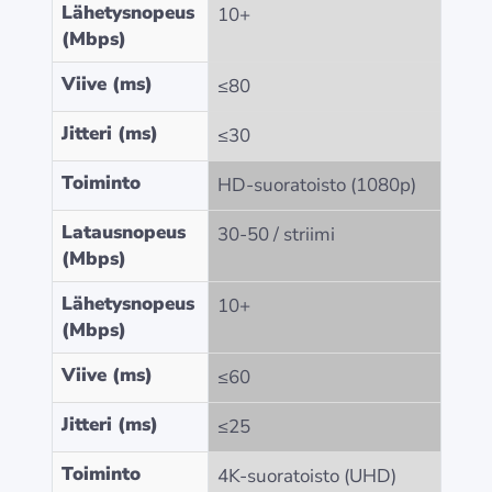
Lähetysnopeus
10+
(Mbps)
Viive (ms)
≤80
Jitteri (ms)
≤30
Toiminto
HD-suoratoisto (1080p)
Latausnopeus
30-50 / striimi
(Mbps)
Lähetysnopeus
10+
(Mbps)
Viive (ms)
≤60
Jitteri (ms)
≤25
Toiminto
4K-suoratoisto (UHD)