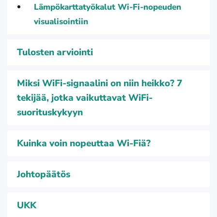
Lämpökarttatyökalut Wi-Fi-nopeuden
visualisointiin
Tulosten arviointi
Miksi WiFi-signaalini on niin heikko? 7
tekijää, jotka vaikuttavat WiFi-
suorituskykyyn
Kuinka voin nopeuttaa Wi-Fiä?
Johtopäätös
UKK