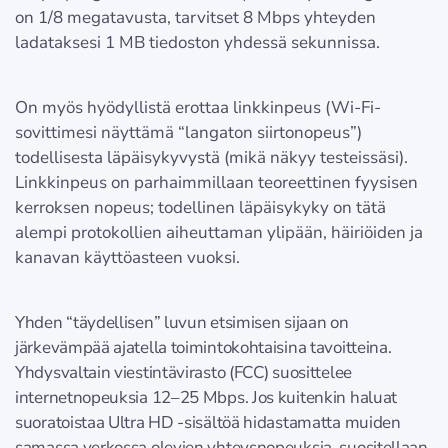
on 1/8 megatavusta, tarvitset 8 Mbps yhteyden
ladataksesi 1 MB tiedoston yhdessä sekunnissa.
On myös hyödyllistä erottaa linkkinpeus (Wi-Fi-
sovittimesi näyttämä “langaton siirtonopeus”)
todellisesta läpäisykyvystä (mikä näkyy testeissäsi).
Linkkinpeus on parhaimmillaan teoreettinen fyysisen
kerroksen nopeus; todellinen läpäisykyky on tätä
alempi protokollien aiheuttaman ylipään, häiriöiden ja
kanavan käyttöasteen vuoksi.
Yhden “täydellisen” luvun etsimisen sijaan on
järkevämpää ajatella toimintokohtaisina tavoitteina.
Yhdysvaltain viestintävirasto (FCC) suosittelee
internetnopeuksia 12–25 Mbps. Jos kuitenkin haluat
suoratoistaa Ultra HD -sisältöä hidastamatta muiden
samassa verkossa olevien yhteysnopeuksia, suositellaan