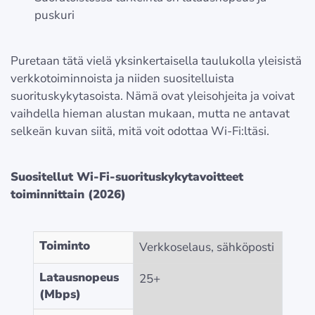
puskuri
Puretaan tätä vielä yksinkertaisella taulukolla yleisistä
verkkotoiminnoista ja niiden suositelluista
suorituskykytasoista. Nämä ovat yleisohjeita ja voivat
vaihdella hieman alustan mukaan, mutta ne antavat
selkeän kuvan siitä, mitä voit odottaa Wi-Fi:ltäsi.
Suositellut Wi-Fi-suorituskykytavoitteet
toiminnittain (2026)
Toiminto
Verkkoselaus, sähköposti
Latausnopeus
25+
(Mbps)