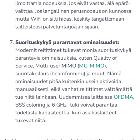
ilmoittamia nopeuksia. Jos eivät vastaa, älä epäröi
valittaa. Jos langallinen perusnopeus on kunnossa
mutta WiFi on silti hidas, keskity langattomaan
laitteistoosi palveluntarjoajan sijaan.
Suorituskykyä parantavat ominaisuudet:
Modernit reitittimet tukevat monia suorituskykyä
parantavia ominaisuuksia, kuten Quality of
Service, Multi-user MIMO (
MU-MIMO
),
suuntakeilaus (beamforming) ja muut. Nämä
ominaisuudet pitää kuitenkin usein aktivoida
manuaalisesti, eikä vanhat reitittimet välttämättä
tue niitä lainkaan. Uudemmissa laitteissa
OFDMA
,
BSS coloring ja 6 GHz -tuki voivat parantaa
todellista kapasiteettia, kun asiakaslaitteet
tukevat niitä.