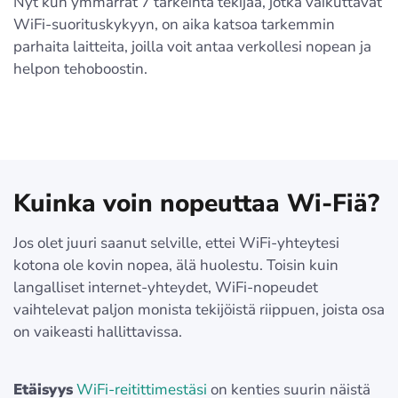
Nyt kun ymmärrät 7 tärkeintä tekijää, jotka vaikuttavat
WiFi-suorituskykyyn, on aika katsoa tarkemmin
parhaita laitteita, joilla voit antaa verkollesi nopean ja
helpon tehoboostin.
Kuinka voin nopeuttaa Wi-Fiä?
Jos olet juuri saanut selville, ettei WiFi-yhteytesi
kotona ole kovin nopea, älä huolestu. Toisin kuin
langalliset internet-yhteydet, WiFi-nopeudet
vaihtelevat paljon monista tekijöistä riippuen, joista osa
on vaikeasti hallittavissa.
Etäisyys
WiFi-reitittimestäsi
on kenties suurin näistä