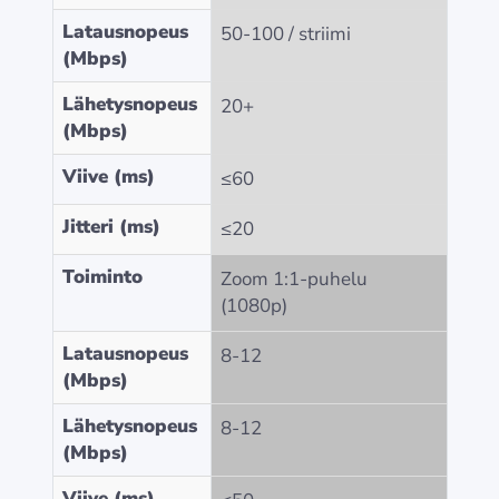
Latausnopeus
50-100 / striimi
(Mbps)
Lähetysnopeus
20+
(Mbps)
Viive (ms)
≤60
Jitteri (ms)
≤20
Toiminto
Zoom 1:1-puhelu
(1080p)
Latausnopeus
8-12
(Mbps)
Lähetysnopeus
8-12
(Mbps)
Viive (ms)