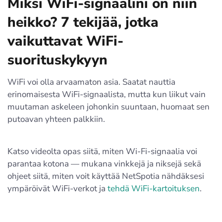
Miksi WiFi-signaalini on niin
heikko? 7 tekijää, jotka
vaikuttavat WiFi-
suorituskykyyn
WiFi voi olla arvaamaton asia. Saatat nauttia
erinomaisesta WiFi-signaalista, mutta kun liikut vain
muutaman askeleen johonkin suuntaan, huomaat sen
putoavan yhteen palkkiin.
Katso videolta opas siitä, miten Wi-Fi-signaalia voi
parantaa kotona — mukana vinkkejä ja niksejä sekä
ohjeet siitä, miten voit käyttää NetSpotia nähdäksesi
ympäröivät WiFi-verkot ja
tehdä WiFi-kartoituksen
.