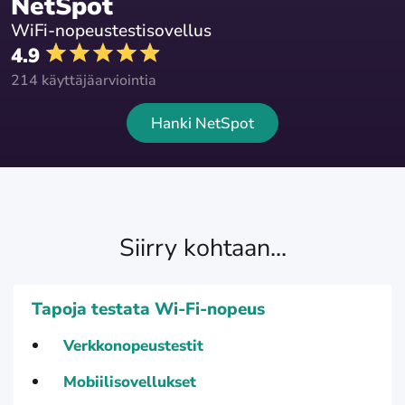
NetSpot
WiFi-nopeustestisovellus
4.9
214 käyttäjäarviointia
Hanki NetSpot
Siirry kohtaan...
Tapoja testata Wi-Fi-nopeus
Verkkonopeustestit
Mobiilisovellukset