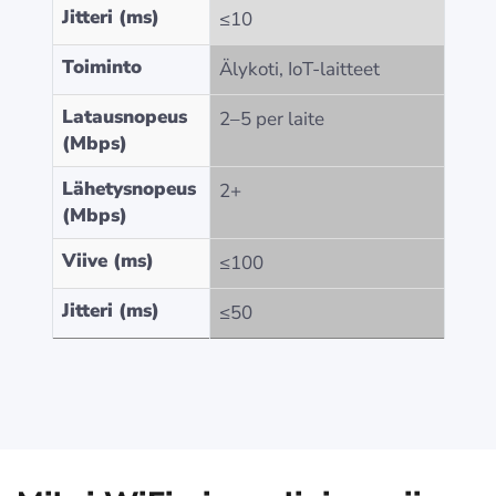
Jitteri (ms)
≤10
Toiminto
Älykoti, IoT-laitteet
Latausnopeus
2–5 per laite
(Mbps)
Lähetysnopeus
2+
(Mbps)
Viive (ms)
≤100
Jitteri (ms)
≤50