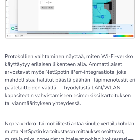
Protokollien vaihtaminen näyttää, miten Wi-Fi-verkko
käyttäytyy erilaisen liikenteen alla. Ammattilaiset
arvostavat myös NetSpotin iPerf-integraatiota, joka
mahdollistaa hallitut päästä päähän -läpimenotestit eri
päätelaitteiden välillä — hyödyllistä LAN/WLAN-
kapasiteetin vahvistamiseen esimerkiksi kartoituksen
tai vianmäärityksen yhteydessä.
Nopea verkko- tai mobiilitesti antaa sinulle vertailukohdan,
mutta NetSpotin kartoitustason mittaukset osoittavat,
missä ja miksi nopeudet vaihtelevat pohjapiirroksessasi —