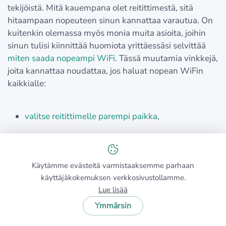
tekijöistä. Mitä kauempana olet reitittimestä, sitä
hitaampaan nopeuteen sinun kannattaa varautua. On
kuitenkin olemassa myös monia muita asioita, joihin
sinun tulisi kiinnittää huomiota yrittäessäsi selvittää
miten saada nopeampi WiFi
. Tässä muutamia vinkkejä,
joita kannattaa noudattaa, jos haluat nopean WiFin
kaikkialle:
valitse reitittimelle parempi paikka
,
siirry lähemmäs reititintä,
Käytämme evästeitä varmistaaksemme parhaan
hanki
WiFi-toistin
,
käyttäjäkokemuksen verkkosivustollamme.
Lue lisää
vaihda reititin tehokkaampaan malliin.
Ymmärsin
Suosittelemme lämpimästi käyttämään
NetSpotia