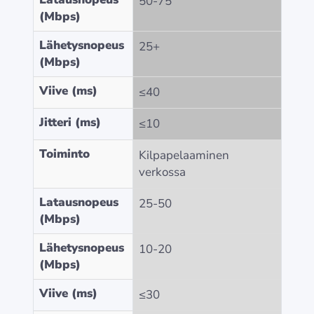
50-75
(Mbps)
Lähetysnopeus
25+
(Mbps)
Viive (ms)
≤40
Jitteri (ms)
≤10
Toiminto
Kilpapelaaminen
verkossa
Latausnopeus
25-50
(Mbps)
Lähetysnopeus
10-20
(Mbps)
Viive (ms)
≤30