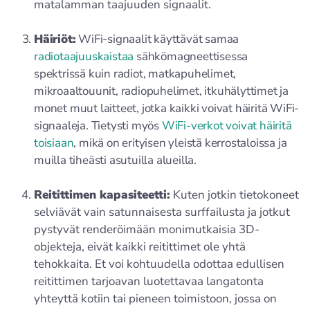
matalamman taajuuden signaalit.
Häiriöt:
WiFi-signaalit käyttävät samaa
radiotaajuuskaistaa
sähkömagneettisessa
spektrissä kuin radiot, matkapuhelimet,
mikroaaltouunit, radiopuhelimet, itkuhälyttimet ja
monet muut laitteet, jotka kaikki voivat häiritä WiFi-
signaaleja. Tietysti myös
WiFi-verkot voivat häiritä
toisiaan
, mikä on erityisen yleistä kerrostaloissa ja
muilla tiheästi asutuilla alueilla.
Reitittimen kapasiteetti:
Kuten jotkin tietokoneet
selviävät vain satunnaisesta surffailusta ja jotkut
pystyvät renderöimään monimutkaisia 3D-
objekteja, eivät kaikki reitittimet ole yhtä
tehokkaita. Et voi kohtuudella odottaa edullisen
reitittimen tarjoavan luotettavaa langatonta
yhteyttä kotiin tai pieneen toimistoon, jossa on