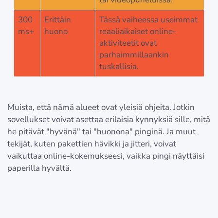
300
Erittäin
Tässä vaiheessa useimmat
ms+
huono
reaaliaikaiset online-
aktiviteetit ovat
parhaimmillaankin
tuskallisia.
Muista, että nämä alueet ovat yleisiä ohjeita. Jotkin
sovellukset voivat asettaa erilaisia kynnyksiä sille, mitä
he pitävät "hyvänä" tai "huonona" pinginä. Ja muut
tekijät, kuten pakettien hävikki ja jitteri, voivat
vaikuttaa online-kokemukseesi, vaikka pingi näyttäisi
paperilla hyvältä.