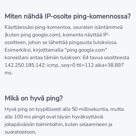
Miten nähdä IP-osoite ping-komennossa?
Käyttäessäsi ping-komentoa, seuraten isäntänimeä
(kuten ping google.com), komento näyttää IP-
osoitteen, johon se lähettää pingausta tuloksissa.
Esimerkiksi, kirjoittamalla "ping google.com"
koneellani antaa tämän tuloksen: 64 tavua osoitteesta
142.250.185.142: icmp_seq=0 ttl=112 aika=38.897
ms.
Mikä on hyvä ping?
Hyvä ping on tyypillisesti alle 50 millisekuntia, mutta
alle 100 ms pingit ovat täysin hyväksyttäviä
jokapäiväisiin toimintoihin, kuten selaamiseen ja
suoratoistoon,