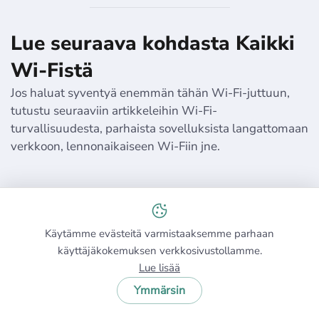
Lue seuraava kohdasta Kaikki
Wi-Fistä
Jos haluat syventyä enemmän tähän Wi-Fi-juttuun,
tutustu seuraaviin artikkeleihin Wi-Fi-
turvallisuudesta, parhaista sovelluksista langattomaan
verkkoon, lennonaikaiseen Wi-Fiin jne.
Käytämme evästeitä varmistaaksemme parhaan
käyttäjäkokemuksen verkkosivustollamme.
Lue lisää
Parhaat WiFi-signaalin
voimakkuuden
Ymmärsin
testaussovellukset tarkkaan