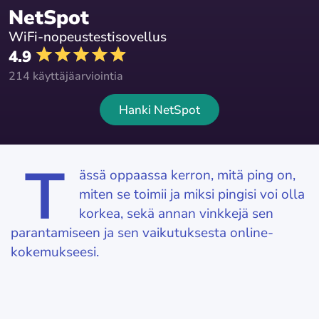
NetSpot
WiFi-nopeustestisovellus
4.9
214 käyttäjäarviointia
Hanki NetSpot
T
ässä oppaassa kerron, mitä ping on,
miten se toimii ja miksi pingisi voi olla
korkea, sekä annan vinkkejä sen
parantamiseen ja sen vaikutuksesta online-
kokemukseesi.