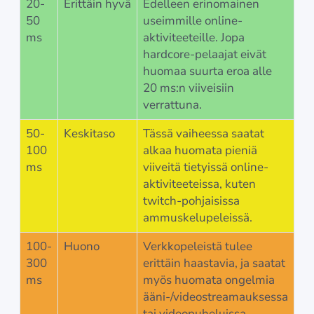
20-
Erittäin hyvä
Edelleen erinomainen
50
useimmille online-
ms
aktiviteeteille. Jopa
hardcore-pelaajat eivät
huomaa suurta eroa alle
20 ms:n viiveisiin
verrattuna.
50-
Keskitaso
Tässä vaiheessa saatat
100
alkaa huomata pieniä
ms
viiveitä tietyissä online-
aktiviteeteissa, kuten
twitch-pohjaisissa
ammuskelupeleissä.
100-
Huono
Verkkopeleistä tulee
300
erittäin haastavia, ja saatat
ms
myös huomata ongelmia
ääni-/videostreamauksessa
tai videopuheluissa.