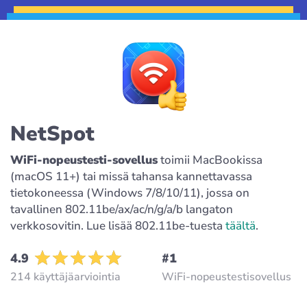
NetSpot
WiFi-nopeustesti-sovellus
toimii MacBookissa
(macOS 11+) tai missä tahansa kannettavassa
tietokoneessa (Windows 7/8/10/11), jossa on
tavallinen 802.11be/ax/ac/n/g/a/b langaton
verkkosovitin. Lue lisää 802.11be-tuesta
täältä
.
4.9
#1
214 käyttäjäarviointia
WiFi-nopeustestisovellus