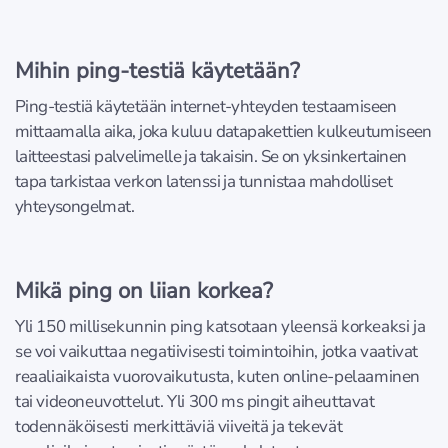
Mihin ping-testiä käytetään?
Ping-testiä käytetään internet-yhteyden testaamiseen
mittaamalla aika, joka kuluu datapakettien kulkeutumiseen
laitteestasi palvelimelle ja takaisin. Se on yksinkertainen
tapa tarkistaa verkon latenssi ja tunnistaa mahdolliset
yhteysongelmat.
Mikä ping on liian korkea?
Yli 150 millisekunnin ping katsotaan yleensä korkeaksi ja
se voi vaikuttaa negatiivisesti toimintoihin, jotka vaativat
reaaliaikaista vuorovaikutusta, kuten online-pelaaminen
tai videoneuvottelut. Yli 300 ms pingit aiheuttavat
todennäköisesti merkittäviä viiveitä ja tekevät