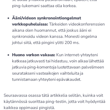
ping-lukemani saattaa olla korkea.
Ääni/videon synkronointiongelmat
verkkopuheluissa:
Tärkeiden videokonferenssien
aikana olen huomannut, että joskus ääni ei
synkronoidu videon kanssa. Monesti ongelma
johtui siitä, että pingini ylitti 200 ms.
Huono verkon vakaus:
Kun internet-yhteyteni
katkeaa jatkuvasti tai hidastuu, voin alkaa lähettää
jatkuvia ping-komentoja luotettavaan palvelimeen
seuratakseni vasteaikojen vaihteluita ja
tunnistamaan yhteyteni epävakaudet.
Seuraavassa osassa tätä artikkelia selitän, kuinka voit
käytännössä suorittaa ping-testin, jotta voit hyödyntää
kaikkea oppimaasi pingistä.