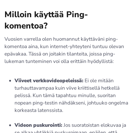
Milloin käyttää Ping-
komentoa?
Vuosien varrella olen huomannut käyttäväni ping-
komentoa aina, kun internet-yhteyteni tuntuu olevan
epävakaa. Tässä on joitakin tilanteita, joissa ping-
lukeman tunteminen voi olla erittäin hyödyllistä:
Viiveet verkkovideopeleissä:
Ei ole mitään
turhauttavampaa kuin viive kriittisellä hetkellä
pelissä. Kun tämä tapahtuu minulle, suoritan
nopean ping-testin nähdäkseni, johtuuko ongelma
korkeasta latenssista.
Videon puskurointi:
Jos suoratoistan elokuvaa ja
se alkaa yhtäkkiä puskuroimaan, epäilen, että