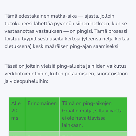
Tämä edestakainen matka-aika — ajasta, jolloin
tietokoneesi lähettää pyynnön siihen hetkeen, kun se
vastaanottaa vastauksen — on pingisi. Tämä prosessi
toistuu tyypillisesti useita kertoja (yleensä neljä kertaa
oletuksena) keskimääräisen ping-ajan saamiseksi.
Tässä on joitain yleisiä ping-alueita ja niiden vaikutus
verkkotoimintoihin, kuten pelaamiseen, suoratoistoon
ja videopuheluihin:
Alle
Erinomainen
Tämä on ping-aikojen
20
Graalin malja, sillä viivettä
ms
ei ole havaittavissa
lainkaan.