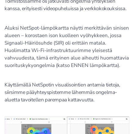
Toimistossamme oli jatkuvasti ongelmia yhteyksien
kanssa, erityisesti videopuheluissa ja verkkokokouksissa.
Aluksi NetSpot-lämpökartta näytti merkittävän sinisen
alueen – korostaen ison kuolleen vyöhykkeen, jossa
Signaali-Häiriösuhde (SIR) oli erittäin matala.
Huolimatta Wi-Fi-infrastruktuurimme yleisestä
vahvuudesta, tämä erityinen alue aiheutti huomattavia
suorituskykyongelmia (katso ENNEN lämpökartta).
Käyttämällä NetSpotin visualisointien antamia tietoja,
siirsimme pääyhteyspistemme lähemmäs ongelma-
aluetta tavoitellen parempaa kattavuutta.