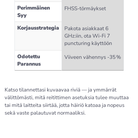
Perimmäinen
FHSS-törmäykset
Syy
Korjausstrategia
Pakota asiakkaat 6
GHz:iin, ota Wi‑Fi 7
puncturing käyttöön
Odotettu
Viiveen vähennys ‑35 %
Parannus
Katso tilannettasi kuvaavaa riviä — ja ymmärrät
välittömästi, mitä reitittimen asetuksia tulee muuttaa
tai mitä laitteita siirtää, jotta häiriö katoaa ja nopeus
sekä vaste palautuvat normaaliksi.