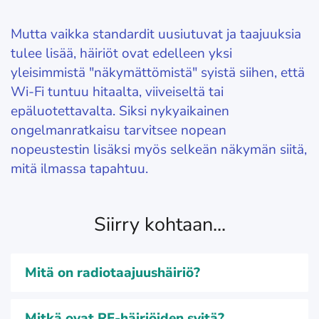
Mutta vaikka standardit uusiutuvat ja taajuuksia
tulee lisää, häiriöt ovat edelleen yksi
yleisimmistä "näkymättömistä" syistä siihen, että
Wi-Fi tuntuu hitaalta, viiveiseltä tai
epäluotettavalta. Siksi nykyaikainen
ongelmanratkaisu tarvitsee nopean
nopeustestin lisäksi myös selkeän näkymän siitä,
mitä ilmassa tapahtuu.
Siirry kohtaan...
Mitä on radiotaajuushäiriö?
Mitkä ovat RF-häiriöiden syitä?