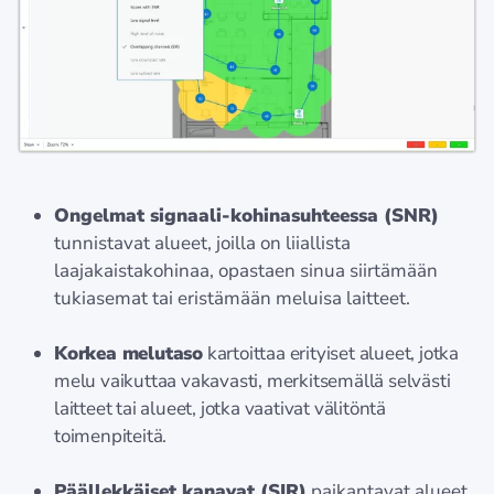
Ongelmat signaali-kohinasuhteessa (SNR)
tunnistavat alueet, joilla on liiallista
laajakaistakohinaa, opastaen sinua siirtämään
tukiasemat tai eristämään meluisa laitteet.
Korkea melutaso
kartoittaa erityiset alueet, jotka
melu vaikuttaa vakavasti, merkitsemällä selvästi
laitteet tai alueet, jotka vaativat välitöntä
toimenpiteitä.
Päällekkäiset kanavat (SIR)
paikantavat alueet,