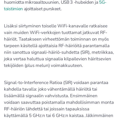
huomiotta mikroaaltouunien, USB 3 -hubeiden ja
5G-
toistimien
ajoittaiset purskeet.
Lisäksi siirtyminen toiselle WiFi-kanavalle ratkaisee
vain muiden WiFi-verkkojen tuottamat jatkuvat RF-
häiriöt. Taatakseen virheettömän toiminnan on myös
tarpeen käsitellä ajoittaisia RF-häiriöitä parantamalla
niin sanottua signaali-häiriö-suhdetta (SIR), metriikkaa,
joka vertaa haluttua signaalia kilpailevien häiritsevien
tekijöiden (plus melun) voimakkuuteen.
Signal-to-Interference Ratioa (SIR) voidaan parantaa
kahdella tavalla: joko vähentämällä häiriötä tai
lisäämällä signaalin vahvistusta. Ensimmäinen
voidaan saavuttaa poistamalla mahdollisimman monta
RF-häiriön lähdettä tai joissain tapauksissa
käyttämällä 5 GHz:n tai 6 GHz:n kaistaa. Jälkimmäinen