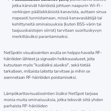
jotka kärsivät häiriöistä johtuen naapurin Wi-Fi -
verkkojen päällekkäisistä kanavista, auttaen sinua
nopeasti tunnistamaan, missä kanavasäätöjä tai
kehittyneitä ominaisuuksia (kuten BSS-värin tai
taajuuskaistojen siirrot) tarvitaan suorituskyvyn
merkittäväksi parantamiseksi.
NetSpotin visualisointien avulla on helppo havaita RF-
häiriöiden lähteet ja signaalin heikkousalueet, joita
kutsutaan myös "kuolleiksi alueiksi", sekä tietää
tarkalleen, millaista laitetta tarvitsee ja mihin se
asennetaan RF-häiriöiden poistamiseksi.
Lämpökarttavisualisointien lisäksi NetSpot tarjoaa
monia muita ominaisuuksia, jotka tekevät siitä yhden
parhaista RF-häiriöiden