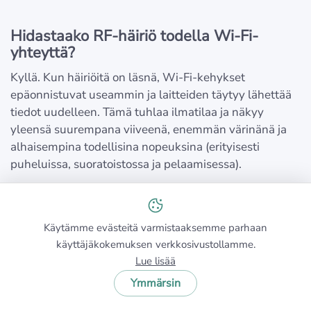
Hidastaako RF-häiriö todella Wi-Fi-
yhteyttä?
Kyllä. Kun häiriöitä on läsnä, Wi-Fi-kehykset
epäonnistuvat useammin ja laitteiden täytyy lähettää
tiedot uudelleen. Tämä tuhlaa ilmatilaa ja näkyy
yleensä suurempana viiveenä, enemmän värinänä ja
alhaisempina todellisina nopeuksina (erityisesti
puheluissa, suoratoistossa ja pelaamisessa).
Mitkä ovat yleisimmät RF-häiriölähteet
Käytämme evästeitä varmistaaksemme parhaan
kotona?
käyttäjäkokemuksen verkkosivustollamme.
Lue lisää
Useimmiten syynä ovat lähistöllä olevat Wi-Fi-verkot
(erityisesti kerrostaloissa). Sen jälkeen yleisimpiä häiriön
Ymmärsin
aiheuttajia ovat Bluetooth-laitteet, itkuhälyttimet, jotkin