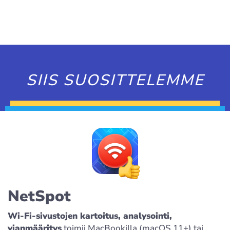
SIIS SUOSITTELEMME
NetSpot
Wi-Fi-sivustojen kartoitus, analysointi,
vianmääritys
toimii MacBookilla (macOS 11+) tai