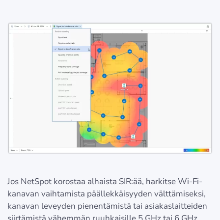
Jos NetSpot korostaa alhaista SIR:ää, harkitse Wi-Fi-
kanavan vaihtamista päällekkäisyyden välttämiseksi,
kanavan leveyden pienentämistä tai asiakaslaitteiden
siirtämistä vähemmän ruuhkaisille 5 GHz tai 6 GHz