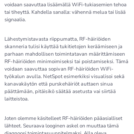
voidaan saavuttaa lisäämällä WiFi-tukiasemien tehoa
tai tiheyttä. Kahdella sanalla: vähennä melua tai lisää
signaalia.
Lähestymistavasta riippumatta, RF-häiriöiden
skanneria tulisi käyttää tukitietojen keräämiseen ja
parhaan mahdollisen toimintatavan määrittämiseen
RF-häiriöiden minimoimiseksi tai poistamiseksi. Tämä
voidaan saavuttaa sopivan RF-häiriöiden WiFi-
työkalun avulla. NetSpot esimerkiksi visualisoi sekä
kanavakäytön että purskehäiriöt auttaen sinua
päättämään, pitäisikö säätää asetusta vai siirtää
laitteistoa.
Joten olemme käsitelleet RF-häiriöiden pääasialliset
lähteet. Seuraava looginen askel on muuttaa tämä
diagnoosi toimintasuunnitelmaksi. Alla oleva