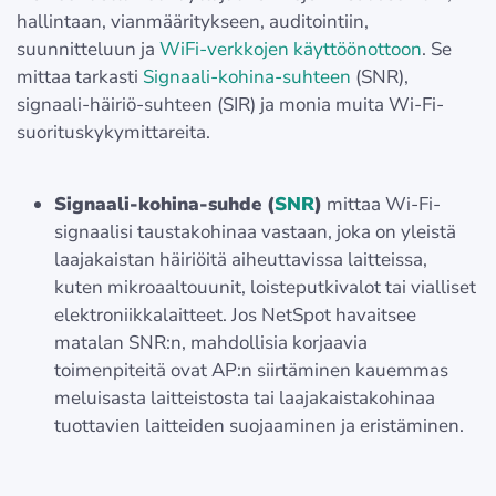
hallintaan, vianmääritykseen, auditointiin,
suunnitteluun ja
WiFi-verkkojen käyttöönottoon
. Se
mittaa tarkasti
Signaali-kohina-suhteen
(SNR),
signaali-häiriö-suhteen (SIR) ja monia muita Wi-Fi-
suorituskykymittareita.
Signaali-kohina-suhde (
SNR
)
mittaa Wi-Fi-
signaalisi taustakohinaa vastaan, joka on yleistä
laajakaistan häiriöitä aiheuttavissa laitteissa,
kuten mikroaaltouunit, loisteputkivalot tai vialliset
elektroniikkalaitteet. Jos NetSpot havaitsee
matalan SNR:n, mahdollisia korjaavia
toimenpiteitä ovat AP:n siirtäminen kauemmas
meluisasta laitteistosta tai laajakaistakohinaa
tuottavien laitteiden suojaaminen ja eristäminen.