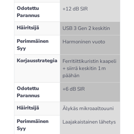
Odotettu
+12 dB SIR
Parannus
Häiritsijä
USB 3 Gen 2 keskitin
Perimmäinen
Harmoninen vuoto
Syy
Korjausstrategia
Ferritiittikuristin kaapeli
+ siirrä keskitin 1 m
päähän
Odotettu
+6 dB SIR
Parannus
Häiritsijä
Älykäs mikroaaltouuni
Perimmäinen
Laajakaistainen lähetys
Syy