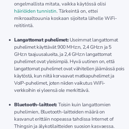
ongelmallista mitata, vaikka käytössä olisi
häiriöiden tunnistin
. Tärkeintä on, ettei
mikroaaltouunia koskaan sijoiteta lähelle WiFi-
reititintä.
Langattomat puhelimet:
Useimmat langattomat
puhelimet käyttävät 900 MHz:n, 2,4 GHz:n ja 5
GHz:n taajuusalueita, ja 2,4 GHz:n langattomat
puhelimet ovat yleisimpiä. Hyvä uutinen on, että
langattomat puhelimet ovat vähitellen jäämässä pois
käytöstä, kun niitä korvaavat matkapuhelimet ja
VoIP-puhelimet, joten niiden vaikutus WiFi-
verkkoihin ei yleensä ole merkittävä.
Bluetooth-laitteet:
Toisin kuin langattomien
puhelimien, Bluetooth-laitteiden määrä on
kasvanut erittäin nopeassa tahdissa Internet of
Thingsin ja älykotilaitteiden suosion kasvaessa.