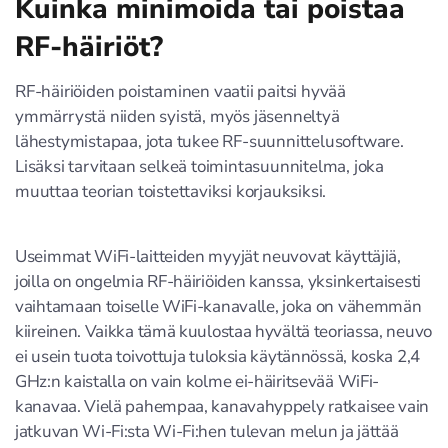
Kuinka minimoida tai poistaa
RF-häiriöt?
RF-häiriöiden poistaminen vaatii paitsi hyvää
ymmärrystä niiden syistä, myös jäsenneltyä
lähestymistapaa, jota tukee RF-suunnittelusoftware.
Lisäksi tarvitaan selkeä toimintasuunnitelma, joka
muuttaa teorian toistettaviksi korjauksiksi.
Useimmat WiFi-laitteiden myyjät neuvovat käyttäjiä,
joilla on ongelmia RF-häiriöiden kanssa, yksinkertaisesti
vaihtamaan toiselle WiFi-kanavalle, joka on vähemmän
kiireinen. Vaikka tämä kuulostaa hyvältä teoriassa, neuvo
ei usein tuota toivottuja tuloksia käytännössä, koska 2,4
GHz:n kaistalla on vain kolme ei-häiritsevää WiFi-
kanavaa. Vielä pahempaa, kanavahyppely ratkaisee vain
jatkuvan Wi-Fi:sta Wi-Fi:hen tulevan melun ja jättää