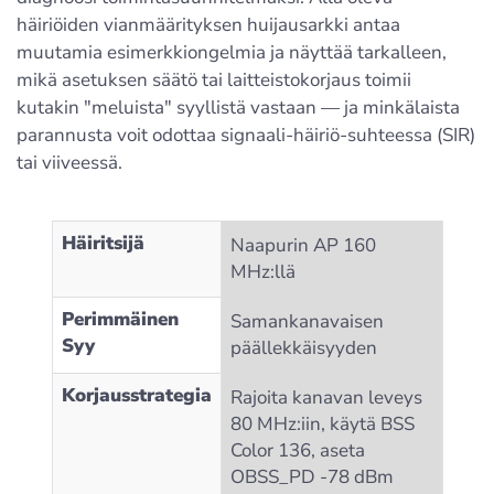
häiriöiden vianmäärityksen huijausarkki antaa
muutamia esimerkkiongelmia ja näyttää tarkalleen,
mikä asetuksen säätö tai laitteistokorjaus toimii
kutakin "meluista" syyllistä vastaan — ja minkälaista
parannusta voit odottaa signaali-häiriö-suhteessa (SIR)
tai viiveessä.
Häiritsijä
Naapurin AP 160
MHz:llä
Perimmäinen
Samankanavaisen
Syy
päällekkäisyyden
Korjausstrategia
Rajoita kanavan leveys
80 MHz:iin, käytä BSS
Color 136, aseta
OBSS_PD ‑78 dBm