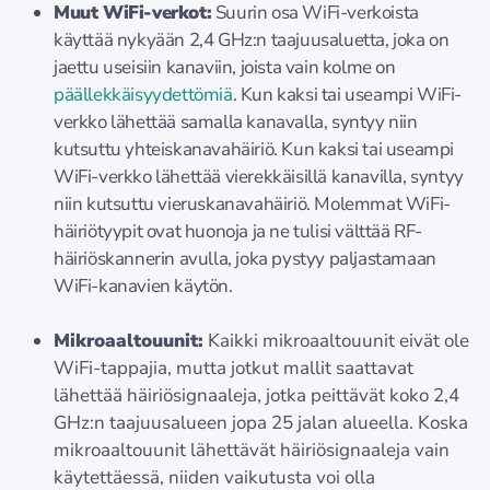
Muut WiFi-verkot:
Suurin osa WiFi-verkoista
käyttää nykyään 2,4 GHz:n taajuusaluetta, joka on
jaettu useisiin kanaviin, joista vain kolme on
päällekkäisyydettömiä
. Kun kaksi tai useampi WiFi-
verkko lähettää samalla kanavalla, syntyy niin
kutsuttu yhteiskanavahäiriö. Kun kaksi tai useampi
WiFi-verkko lähettää vierekkäisillä kanavilla, syntyy
niin kutsuttu vieruskanavahäiriö. Molemmat WiFi-
häiriötyypit ovat huonoja ja ne tulisi välttää RF-
häiriöskannerin avulla, joka pystyy paljastamaan
WiFi-kanavien käytön.
Mikroaaltouunit:
Kaikki mikroaaltouunit eivät ole
WiFi-tappajia, mutta jotkut mallit saattavat
lähettää häiriösignaaleja, jotka peittävät koko 2,4
GHz:n taajuusalueen jopa 25 jalan alueella. Koska
mikroaaltouunit lähettävät häiriösignaaleja vain
käytettäessä, niiden vaikutusta voi olla