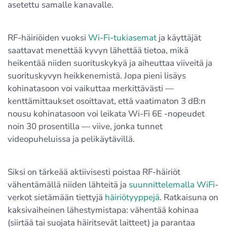
asetettu samalle kanavalle.
RF-häiriöiden vuoksi
Wi-Fi-tukiasemat
ja käyttäjät
saattavat menettää kyvyn lähettää tietoa, mikä
heikentää niiden suorituskykyä ja aiheuttaa viiveitä ja
suorituskyvyn heikkenemistä. Jopa pieni lisäys
kohinatasoon voi vaikuttaa merkittävästi —
kenttämittaukset osoittavat, että vaatimaton 3 dB:n
nousu kohinatasoon voi leikata Wi-Fi 6E -nopeudet
noin 30 prosentilla — viive, jonka tunnet
videopuheluissa ja pelikäytävillä.
Siksi on tärkeää aktiivisesti poistaa RF-häiriöt
vähentämällä niiden lähteitä ja
suunnittelemalla WiFi
-
verkot sietämään tiettyjä
häiriötyyppejä
. Ratkaisuna on
kaksivaiheinen lähestymistapa: vähentää kohinaa
(siirtää tai suojata häiritsevät laitteet) ja parantaa