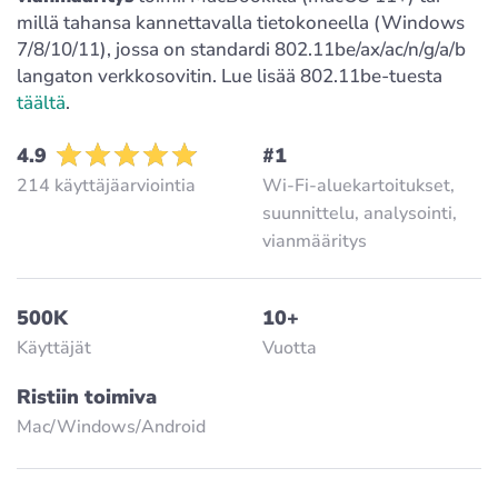
millä tahansa kannettavalla tietokoneella (Windows
7/8/10/11), jossa on standardi 802.11be/ax/ac/n/g/a/b
langaton verkkosovitin. Lue lisää 802.11be-tuesta
täältä
.
4.9
#1
214 käyttäjäarviointia
Wi-Fi-aluekartoitukset,
suunnittelu, analysointi,
vianmääritys
500K
10+
Käyttäjät
Vuotta
Ristiin toimiva
Mac/Windows/Аndroid