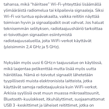
tahansa, mikä “häiritsee” Wi-Fi-yhteyttäsi lisäämällä
ylimääräistä radiomelua tai kilpailevia signaaleja. Siksi
Wi-Fi voi tuntua epävakaalta, vaikka reititin näyttää
toimivan hyvin ja signaalipalkit ovat vahvat. Jos haluat
teknisemmän selityksen, radiotaajuushäiriö tarkoittaa
ei-toivottujen signaalien esiintymistä
radiotaajuusalueilla, joita WiFi-verkot käyttävät
(yleisimmin 2,4 GHz ja 5 GHz).
Nykyään myös uusi 6 GHz:n taajuusalue on käytössä,
mikä laajentaa pelikenttää mutta lisää myös uutta
häiriötilaa. Nämä ei-toivotut signaalit lähetetään
tyypillisesti muista elektronisista laitteista, jotka
käyttävät samoja radiotaajuuksia kuin WiFi-verkot.
Arkisia syyllisiä ovat muun muassa mikroaaltouunit,
Bluetooth-kuulokkeet, itkuhälyttimet, suojaamattomat
USB 3 -keskittimet ja läheiset reitittimet, jotka on