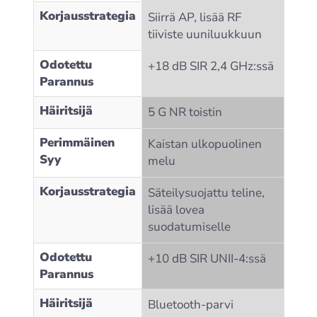
Korjausstrategia
Siirrä AP, lisää RF
tiiviste uuniluukkuun
Odotettu
+18 dB SIR 2,4 GHz:ssä
Parannus
Häiritsijä
5 G NR toistin
Perimmäinen
Kaistan ulkopuolinen
Syy
melu
Korjausstrategia
Säteilysuojattu teline,
lisää lovea
suodatumiselle
Odotettu
+10 dB SIR UNII‑4:ssä
Parannus
Häiritsijä
Bluetooth-parvi