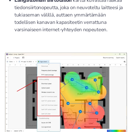
Langattoman siirtotason
kartta kuvastaa raakaa
tiedonsiirtonopeutta, joka on neuvoteltu laitteesi ja
tukiaseman välillä, auttaen ymmärtämään
todellisen kanavan kapasiteetin verrattuna
varsinaiseen internet-yhteyden nopeuteen.