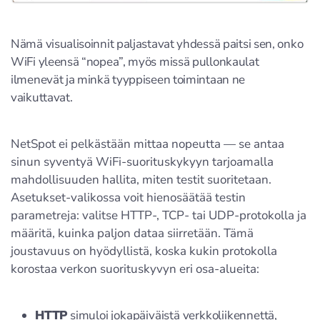
Nämä visualisoinnit paljastavat yhdessä paitsi sen, onko
WiFi yleensä “nopea”, myös missä pullonkaulat
ilmenevät ja minkä tyyppiseen toimintaan ne
vaikuttavat.
NetSpot ei pelkästään mittaa nopeutta — se antaa
sinun syventyä WiFi-suorituskykyyn tarjoamalla
mahdollisuuden hallita, miten testit suoritetaan.
Asetukset-valikossa voit hienosäätää testin
parametreja: valitse HTTP-, TCP- tai UDP-protokolla ja
määritä, kuinka paljon dataa siirretään. Tämä
joustavuus on hyödyllistä, koska kukin protokolla
korostaa verkon suorituskyvyn eri osa-alueita:
HTTP
simuloi jokapäiväistä verkkoliikennettä,