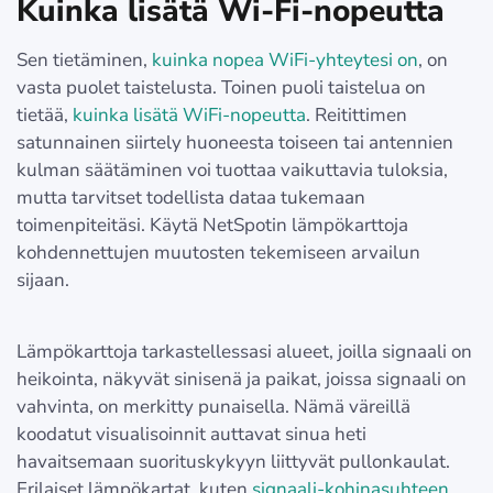
Kuinka lisätä Wi-Fi-nopeutta
Sen tietäminen,
kuinka nopea WiFi-yhteytesi on
, on
vasta puolet taistelusta. Toinen puoli taistelua on
tietää,
kuinka lisätä WiFi-nopeutta
. Reitittimen
satunnainen siirtely huoneesta toiseen tai antennien
kulman säätäminen voi tuottaa vaikuttavia tuloksia,
mutta tarvitset todellista dataa tukemaan
toimenpiteitäsi. Käytä NetSpotin lämpökarttoja
kohdennettujen muutosten tekemiseen arvailun
sijaan.
Lämpökarttoja tarkastellessasi alueet, joilla signaali on
heikointa, näkyvät sinisenä ja paikat, joissa signaali on
vahvinta, on merkitty punaisella. Nämä väreillä
koodatut visualisoinnit auttavat sinua heti
havaitsemaan suorituskykyyn liittyvät pullonkaulat.
Erilaiset lämpökartat, kuten
signaali-kohinasuhteen