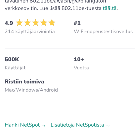
tavallinen 802.11be/ax/ac/n/g/a/b langaton
verkkosovitin. Lue lisää 802.11be-tuesta
täältä
.
4.9
#1
214 käyttäjäarviointia
WiFi-nopeustestisovellus
500K
10+
Käyttäjät
Vuotta
Ristiin toimiva
Mac/Windows/Аndroid
Hanki NetSpot →
Lisätietoja NetSpotista →