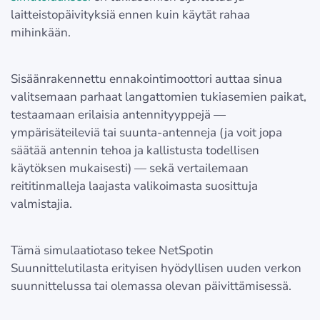
laitteistopäivityksiä ennen kuin käytät rahaa
mihinkään.
Sisäänrakennettu ennakointimoottori auttaa sinua
valitsemaan parhaat langattomien tukiasemien paikat,
testaamaan erilaisia antennityyppejä —
ympärisäteileviä tai suunta-antenneja (ja voit jopa
säätää antennin tehoa ja kallistusta todellisen
käytöksen mukaisesti) — sekä vertailemaan
reititinmalleja laajasta valikoimasta suosittuja
valmistajia.
Tämä simulaatiotaso tekee NetSpotin
Suunnittelutilasta erityisen hyödyllisen uuden verkon
suunnittelussa tai olemassa olevan päivittämisessä.