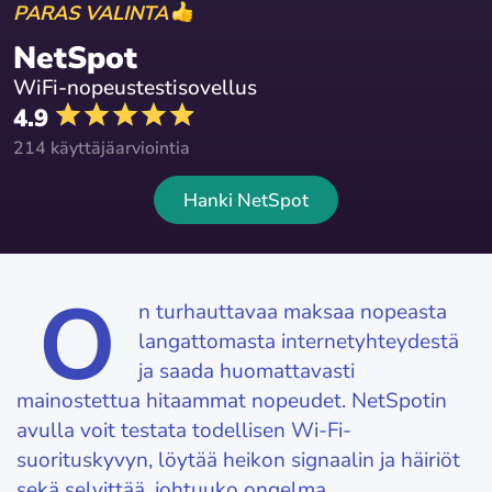
PARAS VALINTA
NetSpot
WiFi-nopeustestisovellus
4.9
214 käyttäjäarviointia
Hanki NetSpot
O
n turhauttavaa maksaa nopeasta
langattomasta internetyhteydestä
ja saada huomattavasti
mainostettua hitaammat nopeudet. NetSpotin
avulla voit testata todellisen Wi-Fi-
suorituskyvyn, löytää heikon signaalin ja häiriöt
sekä selvittää, johtuuko ongelma