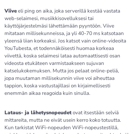
Viive
eli ping on aika, joka serverillä kestää vastata
web-selaimesi, musiikkisovelluksesi tai
käyttöjärjestelmäsi lähettämään pyyntöön. Viive
mitataan millisekunneissa, ja yli 40-70 ms katsotaan
yleensä liian korkeaksi. Jos katsot vain online-videoita
YouTubesta, et todennäköisesti huomaa korkeaa
viivettä, koska selaimesi lataa automaattisesti osan
videosta etukäteen varmistaakseen sujuvan
katselukokemuksen. Mutta jos pelaat online-peliä,
jopa muutaman millisekunnin viive voi aiheuttaa
tappion, koska vastustajillasi on kirjaimellisesti
enemmän aikaa reagoida kuin sinulla.
Lataus- ja lähetysnopeudet
ovat itsestään selviä
mittareita, mutta ne eivät usein kerro koko totuutta.
Kun tarkistat WiFi-nopeuden WiFi-nopeustestillä,