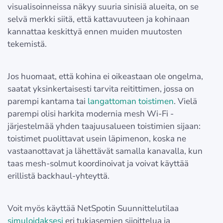
visualisoinneissa näkyy suuria sinisiä alueita, on se
selvä merkki siitä, että kattavuuteen ja kohinaan
kannattaa keskittyä ennen muiden muutosten
tekemistä.
Jos huomaat, että kohina ei oikeastaan ole ongelma,
saatat yksinkertaisesti tarvita reitittimen, jossa on
parempi kantama tai
langattoman toistimen
. Vielä
parempi olisi harkita modernia mesh Wi-Fi -
järjestelmää yhden taajuusalueen toistimien sijaan:
toistimet puolittavat usein läpimenon, koska ne
vastaanottavat ja lähettävät samalla kanavalla, kun
taas mesh-solmut koordinoivat ja voivat käyttää
erillistä backhaul-yhteyttä.
Voit myös käyttää NetSpotin Suunnittelutilaa
simuloidaksesi
eri tukiasemien sijoittelua ja