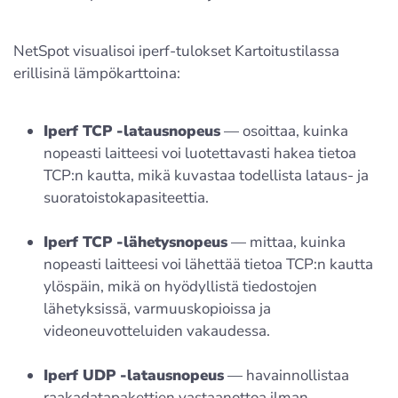
NetSpot visualisoi iperf-tulokset Kartoitustilassa
erillisinä lämpökarttoina:
Iperf TCP -latausnopeus
— osoittaa, kuinka
nopeasti laitteesi voi luotettavasti hakea tietoa
TCP:n kautta, mikä kuvastaa todellista lataus- ja
suoratoistokapasiteettia.
Iperf TCP -lähetysnopeus
— mittaa, kuinka
nopeasti laitteesi voi lähettää tietoa TCP:n kautta
ylöspäin, mikä on hyödyllistä tiedostojen
lähetyksissä, varmuuskopioissa ja
videoneuvotteluiden vakaudessa.
Iperf UDP -latausnopeus
— havainnollistaa
raakadatapakettien vastaanottoa ilman