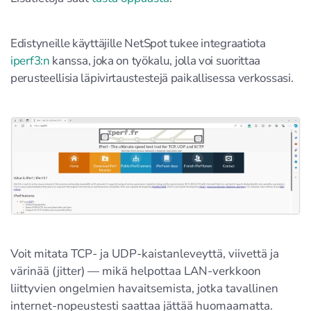
Edistyneille käyttäjille NetSpot tukee integraatiota
iperf3:n
kanssa, joka on työkalu, jolla voi suorittaa
perusteellisia läpivirtaustestejä paikallisessa verkossasi.
Voit mitata TCP- ja UDP-kaistanleveyttä, viivettä ja
värinää (jitter) — mikä helpottaa LAN-verkkoon
liittyvien ongelmien havaitsemista, jotka tavallinen
internet-nopeustesti saattaa jättää huomaamatta.