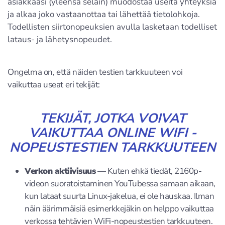
asiakkaasi (yleensä selain) muodostaa useita yhteyksiä
ja alkaa joko vastaanottaa tai lähettää tietolohkoja.
Todellisten siirtonopeuksien avulla lasketaan todelliset
lataus- ja lähetysnopeudet.
Ongelma on, että näiden testien tarkkuuteen voi
vaikuttaa useat eri tekijät:
TEKIJÄT, JOTKA VOIVAT
VAIKUTTAA ONLINE WIFI -
NOPEUSTESTIEN TARKKUUTEEN
Verkon aktiivisuus
— Kuten ehkä tiedät, 2160p-
videon suoratoistaminen YouTubessa samaan aikaan,
kun lataat suurta Linux-jakelua, ei ole hauskaa. Ilman
näin äärimmäisiä esimerkkejäkin on helppo vaikuttaa
verkossa tehtävien WiFi-nopeustestien tarkkuuteen.