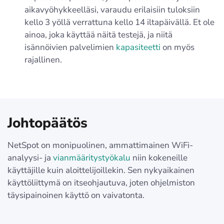
aikavyöhykkeelläsi, varaudu erilaisiin tuloksiin
kello 3 yöllä verrattuna kello 14 iltapäivällä. Et ole
ainoa, joka käyttää näitä testejä, ja niitä
isännöivien palvelimien
kapasiteetti
on myös
rajallinen.
Johtopäätös
NetSpot on monipuolinen, ammattimainen WiFi-
analyysi- ja
vianmääritystyökalu
niin kokeneille
käyttäjille kuin aloittelijoillekin. Sen nykyaikainen
käyttöliittymä on itseohjautuva, joten ohjelmiston
täysipainoinen käyttö on vaivatonta.