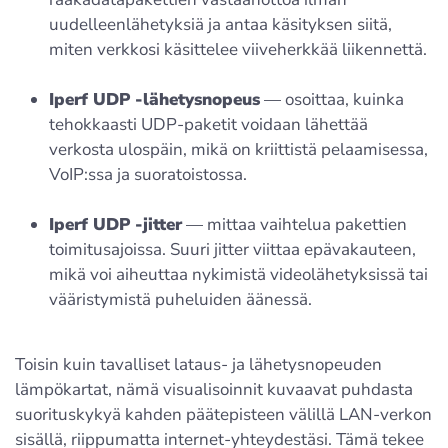
uudelleenlähetyksiä ja antaa käsityksen siitä,
miten verkkosi käsittelee viiveherkkää liikennettä.
Iperf UDP -lähetysnopeus
— osoittaa, kuinka
tehokkaasti UDP-paketit voidaan lähettää
verkosta ulospäin, mikä on kriittistä pelaamisessa,
VoIP:ssa ja suoratoistossa.
Iperf UDP -jitter
— mittaa vaihtelua pakettien
toimitusajoissa. Suuri jitter viittaa epävakauteen,
mikä voi aiheuttaa nykimistä videolähetyksissä tai
vääristymistä puheluiden äänessä.
Toisin kuin tavalliset lataus- ja lähetysnopeuden
lämpökartat, nämä visualisoinnit kuvaavat puhdasta
suorituskykyä kahden päätepisteen välillä LAN-verkon
sisällä, riippumatta internet-yhteydestäsi. Tämä tekee