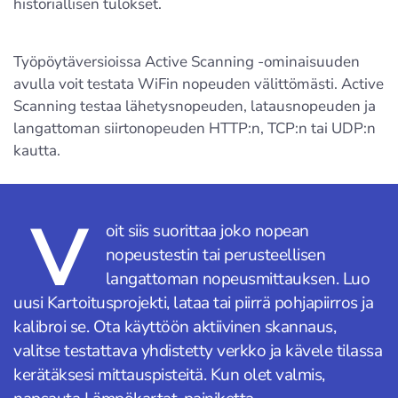
historiallisen tulokset.
Työpöytäversioissa Active Scanning -ominaisuuden
avulla voit testata WiFin nopeuden välittömästi. Active
Scanning testaa lähetysnopeuden, latausnopeuden ja
langattoman siirtonopeuden HTTP:n, TCP:n tai UDP:n
kautta.
V
oit siis suorittaa joko nopean
nopeustestin tai perusteellisen
langattoman nopeusmittauksen. Luo
uusi Kartoitusprojekti, lataa tai piirrä pohjapiirros ja
kalibroi se. Ota käyttöön aktiivinen skannaus,
valitse testattava yhdistetty verkko ja kävele tilassa
kerätäksesi mittauspisteitä. Kun olet valmis,