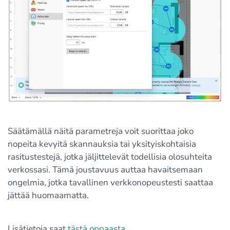
Säätämällä näitä parametreja voit suorittaa joko
nopeita kevyitä skannauksia tai yksityiskohtaisia
rasitustestejä, jotka jäljittelevät todellisia olosuhteita
verkossasi. Tämä joustavuus auttaa havaitsemaan
ongelmia, jotka tavallinen verkkonopeustesti saattaa
jättää huomaamatta.
Lisätietoja saat
tästä oppaasta
.