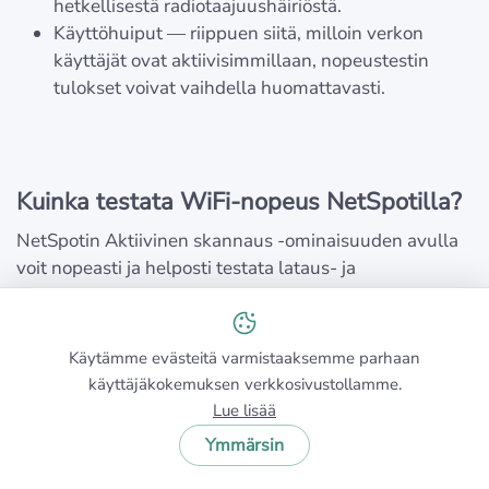
hetkellisestä radiotaajuushäiriöstä.
Käyttöhuiput — riippuen siitä, milloin verkon
käyttäjät ovat aktiivisimmillaan, nopeustestin
tulokset voivat vaihdella huomattavasti.
Kuinka testata WiFi-nopeus NetSpotilla?
NetSpotin Aktiivinen skannaus -ominaisuuden avulla
voit nopeasti ja helposti testata lataus- ja
lähetysnopeuksia sekä langattoman lähetysnopeuden
HTTP:n, TCP:n tai UDP:n kautta. Toisin kuin
verkkopohjaiset WiFi-nopeustestit, NetSpot antaa
Käytämme evästeitä varmistaaksemme parhaan
sinun itse päättää, minkä kokoisia datapaketteja lataat
käyttäjäkokemuksen verkkosivustollamme.
tai lähetät testejä varten. Tämä antaa sinulle
Lue lisää
joustavuutta suorittaa joko nopea nopeustesti tai
Ymmärsin
syvällisempi analyysi.