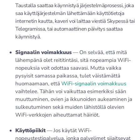
Taustalla saattaa käynnistyä järjestelmäprosessi, joka
saa käyttöjärjestelmän lähettämään käyttötietoja
internetin kautta, kaveri voi laittaa viestiä Skypessä tai
Telegramissa, tai automaattinen päivitys saattaa
käynnistyä.
Signaalin voimakkuus
— On selvää, että mitä
lähempänä olet reititintäsi, sitä nopeampia WiFi-
nopeuksia voit odottaa saavasi. Mutta vaikka
pysyisit samassa paikassa, tulet väistämättä
huomaamaan, että
WiFi-signaalin voimakkuus
vaihtelee. Tähän voi vaikuttaa esimerkiksi sään
muuttuminen, ovien ja ikkunoiden aukeaminen ja
sulkeutuminen sekä muiden lähistöllä olevien
WiFi-verkkojen aiheuttamat häiriöt.
Käyttöpiikit
— Jos käytät WiFi-
nopeustestipalvelua, jonka palvelimet sijaitsevat