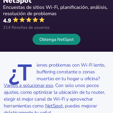
NetSpot
Encuestas de sitios Wi-Fi, planificación, análisis,
resolución de problemas
4.9
214 Reseñas de usuarios
Obtenga NetSpot
¿T
ienes problemas con Wi-Fi lento,
buffering constante o zonas
muertas en tu hogar u oficina?
Vamos a solucionar eso
. Con solo unos pocos
ajustes, como optimizar la ubicación de tu router,
elegir el mejor canal de Wi-Fi y aprovechar
herramientas como
NetSpot
, puedes mejorar
drásticamente tu señal.