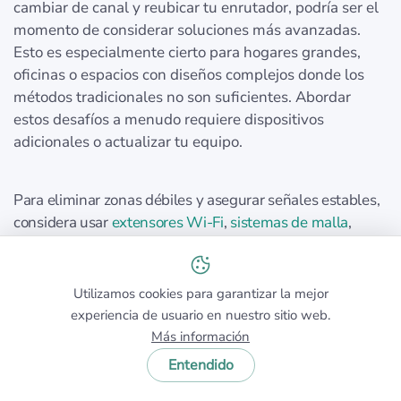
cambiar de canal y reubicar tu enrutador, podría ser el
momento de considerar soluciones más avanzadas.
Esto es especialmente cierto para hogares grandes,
oficinas o espacios con diseños complejos donde los
métodos tradicionales no son suficientes. Abordar
estos desafíos a menudo requiere dispositivos
adicionales o actualizar tu equipo.
Para eliminar zonas débiles y asegurar señales estables,
considera usar
extensores Wi-Fi
,
sistemas de malla
,
adaptadores Powerline o
puntos de acceso
adicionales.
El
Modo de Planificación
de NetSpot es una
herramienta poderosa para ayudarte a diseñar y
Utilizamos cookies para garantizar la mejor
optimizar tu red. Te permite crear un plan de red preciso,
experiencia de usuario en nuestro sitio web.
determinar la mejor ubicación para los puntos de acceso
Más información
y elegir el equipo que se adapte a tus necesidades. Uno
Entendido
de los beneficios clave es la capacidad de simular el