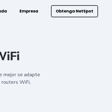
uda
Empresa
Obtenga NetSpot
WiFi
ue mejor se adapte
 routers WiFi,
.