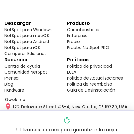
Descargar
Producto
NetSpot para Windows
Características
NetSpot para macOS
Enterprise
NetSpot para Android
Precio
NetSpot para iOS
Pruebe NetSpot PRO
Comparar Ediciones
Recursos
Políticas
Centro de ayuda
Política de privacidad
Comunidad NetSpot
EULA
Prensa
Política de Actualizaciones
Blog
Politica de reembolso
Hardware
Guía de Desinstalación
Etwok Inc
122 Delaware Street #B-4, New Castle, DE 19720, USA
Envíenos un correo electrónico:
onair@netspotapp.com
Llámanos:
+1 (240) 363-9434
Utilizamos cookies para garantizar la mejor
NetSpot Pro © es una marca registrada de Etwok Inc