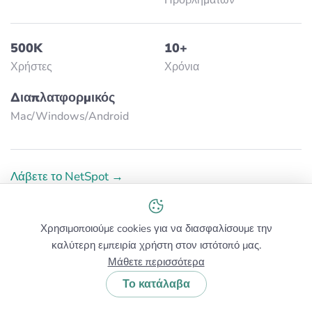
500K
10+
Χρήστες
Χρόνια
Διαπλατφορμικός
Mac/Windows/Аndroid
Λάβετε το NetSpot →
Μάθετε περισσότερα για το NetSpot →
Χρησιμοποιούμε cookies για να διασφαλίσουμε την
καλύτερη εμπειρία χρήστη στον ιστότοπό μας.
Μάθετε περισσότερα
Το κατάλαβα
Συχνές Ερωτήσεις: Δημοφιλείς