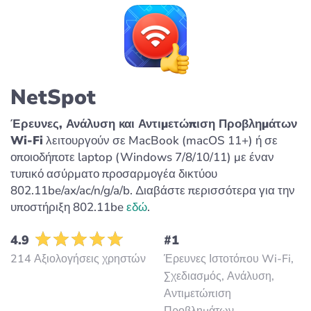
NetSpot
Έρευνες, Ανάλυση και Αντιμετώπιση Προβλημάτων
Wi-Fi
λειτουργούν σε MacBook (macOS 11+) ή σε
οποιοδήποτε laptop (Windows 7/8/10/11) με έναν
τυπικό ασύρματο προσαρμογέα δικτύου
802.11be/ax/ac/n/g/a/b. Διαβάστε περισσότερα για την
υποστήριξη 802.11be
εδώ
.
4.9
#1
214 Αξιολογήσεις χρηστών
Έρευνες Ιστοτόπου Wi-Fi,
Σχεδιασμός, Ανάλυση,
Αντιμετώπιση
Προβλημάτων