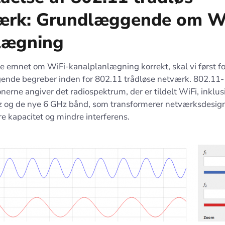
ærk: Grundlæggende om Wi
lægning
le emnet om WiFi-kanalplanlægning korrekt, skal vi først fo
nde begreber inden for 802.11 trådløse netværk. 802.11-
onerne angiver det radiospektrum, der er tildelt WiFi, inklus
 og de nye 6 GHz bånd, som transformerer netværksdesign
e kapacitet og mindre interferens.