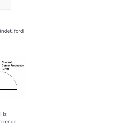
ndet, fordi
GHz
rrerende