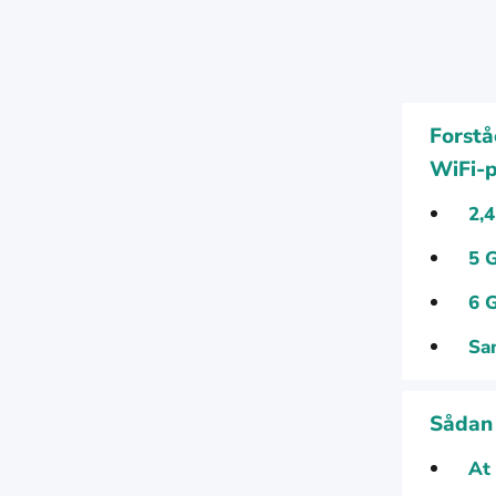
Forstå
WiFi-
2,
5 
6 
Sa
Sådan 
At