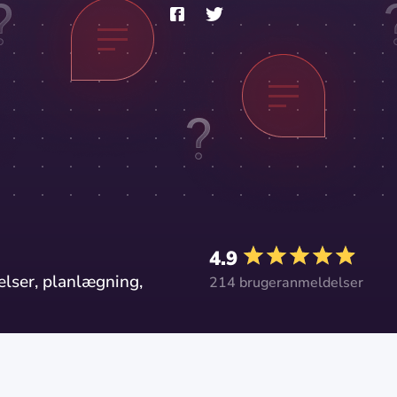
4.9
lser, planlægning,
214 brugeranmeldelser