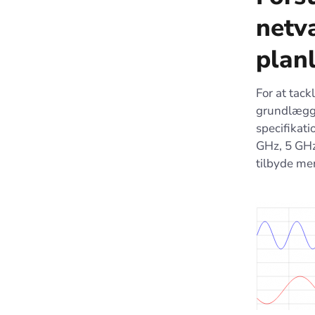
netv
plan
For at tack
grundlægge
specifikati
GHz, 5 GHz
tilbyde mer