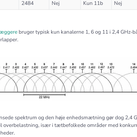
2484
Nej
Kun 11b
Nej
læggere
bruger typisk kun kanalerne 1, 6 og 11 i 2,4 GHz-bå
rlapper.
nsede spektrum og den høje enhedsmætning gør dog 2,4 
 til overbelastning, især i tætbefolkede områder med konku
nheder.