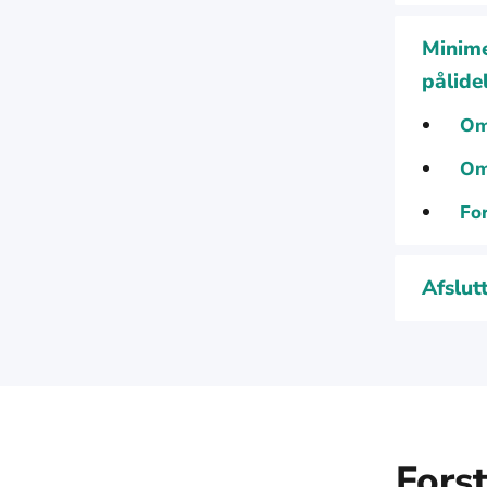
Minime
pålide
Om
Om
For
Afslut
Forst