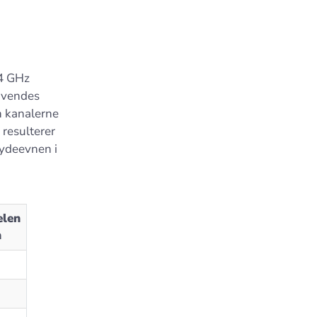
,4 GHz
anvendes
n kanalerne
 resulterer
 ydeevnen i
elen
n