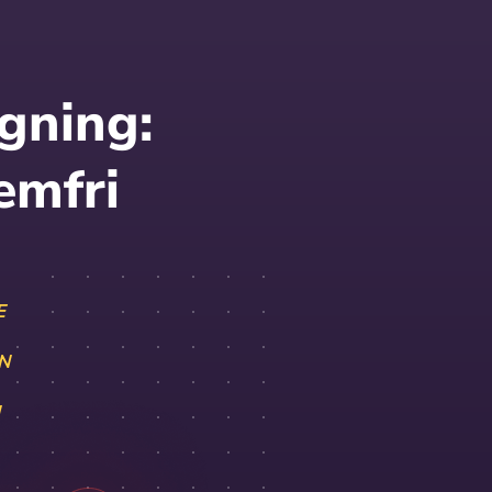
gning:
emfri
E
N