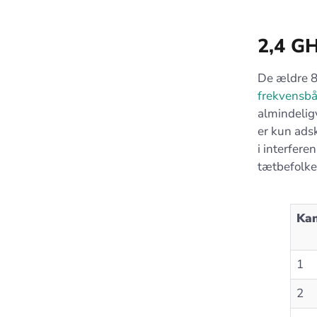
2,4 G
De ældre 8
frekvensb
almindelig
er kun adsk
i interfere
tætbefolke
Kan
1
2