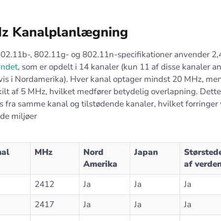
Hz Kanalplanlægning
02.11b-, 802.11g- og 802.11n-specifikationer anvender 2
åndet
, som er opdelt i 14 kanaler (kun 11 af disse kanaler 
vis i Nordamerika). Hver kanal optager mindst 20 MHz, me
ilt af 5 MHz, hvilket medfører betydelig overlapning. Dette
ns fra samme kanal og tilstødende kanaler, hvilket forringer
de miljøer
al
MHz
Nord
Japan
Størsted
Amerika
af verde
2412
Ja
Ja
Ja
2417
Ja
Ja
Ja