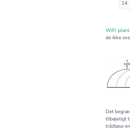
14
WiFi-plan
de ikke ove
Det begræ
tilbøjeligt
trådløse e