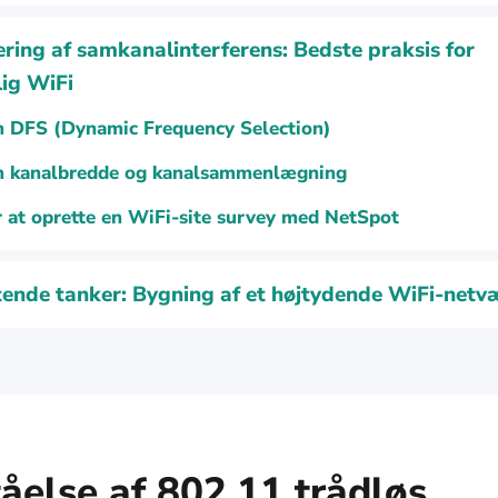
ring af samkanalinterferens: Bedste praksis for
lig WiFi
 DFS (Dynamic Frequency Selection)
 kanalbredde og kanalsammenlægning
 at oprette en WiFi-site survey med NetSpot
tende tanker: Bygning af et højtydende WiFi-netv
åelse af 802.11 trådløs