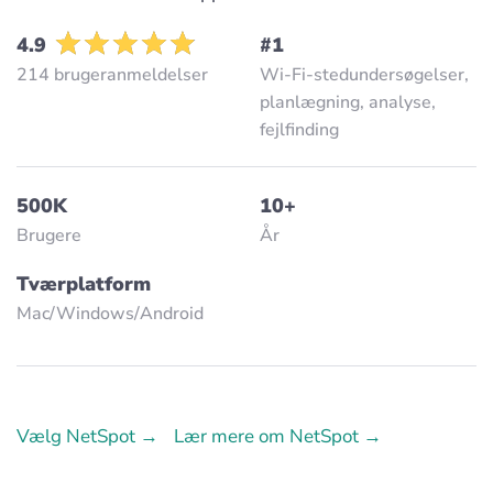
4.9
#1
214 brugeranmeldelser
Wi-Fi-stedundersøgelser,
planlægning, analyse,
fejlfinding
500K
10+
Brugere
År
Tværplatform
Mac/Windows/Аndroid
Vælg NetSpot →
Lær mere om NetSpot →