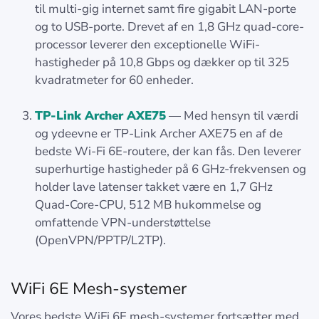
til multi-gig internet samt fire gigabit LAN-porte
og to USB-porte. Drevet af en 1,8 GHz quad-core-
processor leverer den exceptionelle WiFi-
hastigheder på 10,8 Gbps og dækker op til 325
kvadratmeter for 60 enheder.
TP-Link Archer AXE75
— Med hensyn til værdi
og ydeevne er TP-Link Archer AXE75 en af de
bedste Wi-Fi 6E-routere, der kan fås. Den leverer
superhurtige hastigheder på 6 GHz-frekvensen og
holder lave latenser takket være en 1,7 GHz
Quad-Core-CPU, 512 MB hukommelse og
omfattende VPN-understøttelse
(OpenVPN/PPTP/L2TP).
WiFi 6E Mesh-systemer
Vores bedste WiFi 6E mesh-systemer fortsætter med