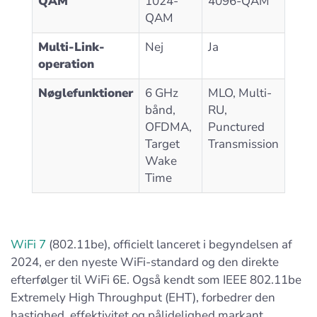
QAM
1024-
4096-QAM
QAM
Multi-Link-
Nej
Ja
operation
Nøglefunktioner
6 GHz
MLO, Multi-
bånd,
RU,
OFDMA,
Punctured
Target
Transmission
Wake
Time
WiFi 7
(802.11be), officielt lanceret i begyndelsen af
2024, er den nyeste WiFi-standard og den direkte
efterfølger til WiFi 6E. Også kendt som IEEE 802.11be
Extremely High Throughput (EHT), forbedrer den
hastighed, effektivitet og pålidelighed markant.