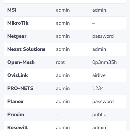
MSI
admin
admin
MikroTik
admin
–
Netgear
admin
password
Nexxt Solutions
admin
admin
Open-Mesh
root
0p3nm35h
OvisLink
admin
airlive
PRO-NETS
admin
1234
Planex
admin
password
Proxim
–
public
Rosewill
admin
admin