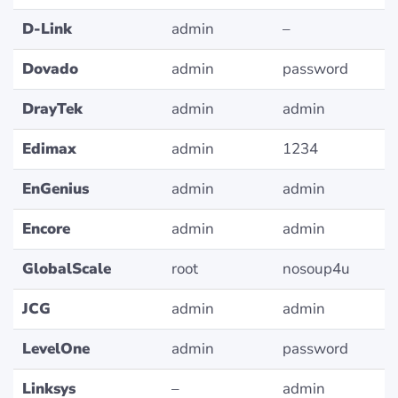
D-Link
admin
–
Dovado
admin
password
DrayTek
admin
admin
Edimax
admin
1234
EnGenius
admin
admin
Encore
admin
admin
GlobalScale
root
nosoup4u
JCG
admin
admin
LevelOne
admin
password
Linksys
–
admin