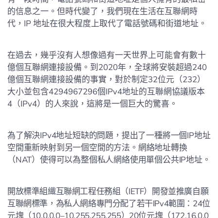
的信息之一。但時代變了，我們現在生活在互聯網時
代，IP 地址在很大程度上取代了電話號碼和街道地址。
在過去，幾乎沒有人想像過有一天世界上可能會有數十
億個互聯網連接設備。到2020年，全球將安裝超過240
億個互聯網連接設備的事實，對於制定32位元（232）
大小並包含4294967296個IPv4地址的互聯網協議版本
4（IPv4）的人來說，這將是一個巨大的驚喜。
為了解決IPv4地址短缺的問題，提出了一種將一個IP地址
空間重新映射到另一個空間的方法。網絡地址轉換
（NAT）使得可以為整個私人網絡使用單個公共IP地址。
開放標準組織互聯網工程任務組（IETF）開發並推廣自願
互聯網標準，為私人網絡專門分配了若干IPv4範圍：24位
元塊（10.0.0.0–10.255.255.255）20位元塊（172.16.0.0