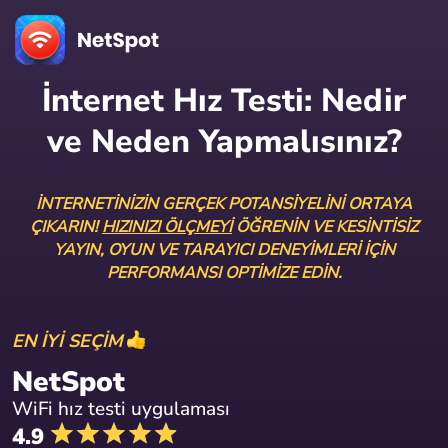
İnternet Hız Testi: Nedir
ve Neden Yapmalısınız?
İNTERNETINIZIN GERÇEK POTANSIYELINI ORTAYA
ÇIKARIN!
HIZINIZI ÖLÇMEYI
ÖĞRENIN VE KESINTISIZ
YAYIN, OYUN VE TARAYICI DENEYIMLERI IÇIN
PERFORMANSI OPTIMIZE EDIN.
EN İYİ SEÇİM
NetSpot
WiFi hız testi uygulaması
4.9