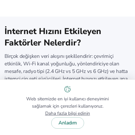
İnternet Hızını Etkileyen
Faktörler Nelerdir?
Birçok değişken veri akışını şekillendirir: çevrimiçi
etkinlik, Wi-Fi kanal yoğunluğu, yönlendiriciye olan
mesafe, radyo tipi (2.4 GHz vs 5 GHz vs 6 GHz) ve hatta
istemci çip seti sürücüleri. İnternet hızınızı etkileyen ana
şey çevrimiçi etkinliğinizdir.
Web sitemizde en iyi kullanıcı deneyimini
İNTERNET HIZINIZI ETKILEYEN
sağlamak için çerezleri kullanıyoruz.
ANA ŞEY ÇEVRIMIÇI
Daha fazla bilgi edinin
ETKINLIĞINIZDIR
Anladım