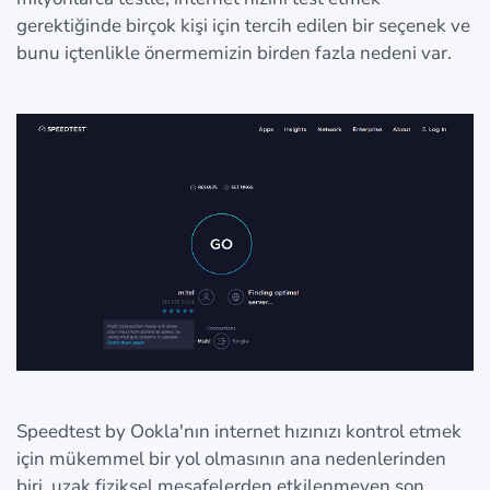
gerektiğinde birçok kişi için tercih edilen bir seçenek ve
bunu içtenlikle önermemizin birden fazla nedeni var.
Speedtest by Ookla'nın internet hızınızı kontrol etmek
için mükemmel bir yol olmasının ana nedenlerinden
biri, uzak fiziksel mesafelerden etkilenmeyen son