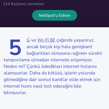
214 Kullanıcı yorumları
NetSpot'u Edinin
5
G
ve
Wi-Fi 6E
çağında yaşıyoruz,
ancak birçok kişi hala genişbant
bağlantıları olmasına rağmen sürekli
tamponlama olmadan internete erişemiyor.
Neden mi? Çünkü ödedikleri internet hızlarını
alamıyorlar. Daha da kötüsü, işlerin yolunda
gitmediğine dair somut kanıtlar elde etmek için
internet hızını nasıl test edeceğini bile
bilmiyorlar.