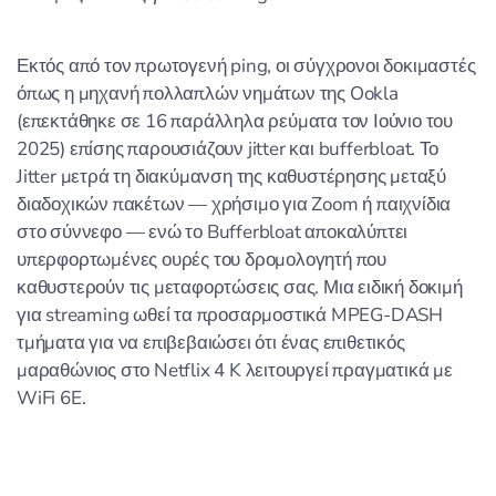
Εκτός από τον πρωτογενή ping, οι σύγχρονοι δοκιμαστές
όπως η μηχανή πολλαπλών νημάτων της Ookla
(επεκτάθηκε σε 16 παράλληλα ρεύματα τον Ιούνιο του
2025) επίσης παρουσιάζουν jitter και bufferbloat. Το
Jitter μετρά τη διακύμανση της καθυστέρησης μεταξύ
διαδοχικών πακέτων — χρήσιμο για Zoom ή παιχνίδια
στο σύννεφο — ενώ το Bufferbloat αποκαλύπτει
υπερφορτωμένες ουρές του δρομολογητή που
καθυστερούν τις μεταφορτώσεις σας. Μια ειδική δοκιμή
για streaming ωθεί τα προσαρμοστικά MPEG‑DASH
τμήματα για να επιβεβαιώσει ότι ένας επιθετικός
μαραθώνιος στο Netflix 4 K λειτουργεί πραγματικά με
WiFi 6E.