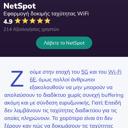
NetSpot
Εφαρμογή δοκιμής ταχύτητας WiFi
4.9
214 Αξιολογήσεις χρηστών
Λάβετε το NetSpot
Ζ
ούμε στην εποχή του
5G
και του
Wi-Fi
6E
, όμως πολλοί άνθρωποι
εξακολουθούν να μην μπορούν να
απολαύσουν το διαδίκτυο χωρίς συνεχή buffering
ακόμη και με σύνδεση ευρυζωνικής. Γιατί; Επειδή
δεν λαμβάνουν τις ταχύτητες διαδικτύου για τις
οποίες πληρώνουν. Το χειρότερο είναι ότι δεν
ξέρουν καν πώς να δοκιμάσουν τις ταχύτητες