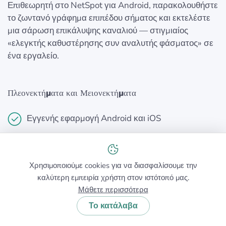
Επιθεωρητή στο NetSpot για Android, παρακολουθήστε
το ζωντανό γράφημα επιπέδου σήματος και εκτελέστε
μια σάρωση επικάλυψης καναλιού — στιγμιαίος
«ελεγκτής καθυστέρησης συν αναλυτής φάσματος» σε
ένα εργαλείο.
Πλεονεκτήματα και Μειονεκτήματα
Εγγενής εφαρμογή Android και iOS
Επιπλέον λειτουργίες για ολοκληρωμένη ανάλυση
WiFi
Χρησιμοποιούμε cookies για να διασφαλίσουμε την
Μπορεί να δημιουργήσει χάρτες θερμότητας της
καλύτερη εμπειρία χρήστη στον ιστότοπό μας.
κάλυψης WiFi σας
Μάθετε περισσότερα
Το κατάλαβα
Πρέπει να εγκατασταθεί πριν από τη χρήση