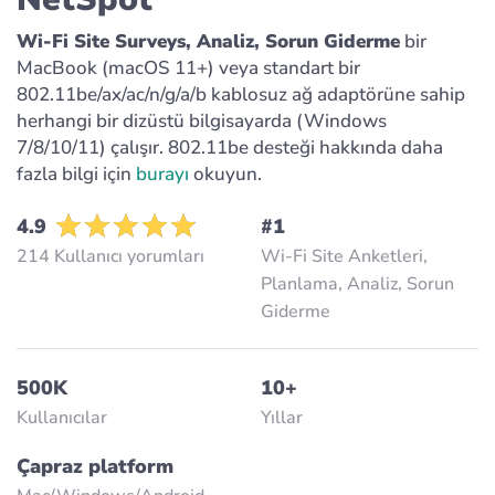
Wi-Fi Site Surveys, Analiz, Sorun Giderme
bir
MacBook (macOS 11+) veya standart bir
802.11be/ax/ac/n/g/a/b kablosuz ağ adaptörüne sahip
herhangi bir dizüstü bilgisayarda (Windows
7/8/10/11) çalışır. 802.11be desteği hakkında daha
fazla bilgi için
burayı
okuyun.
4.9
#1
214 Kullanıcı yorumları
Wi-Fi Site Anketleri,
Planlama, Analiz, Sorun
Giderme
500K
10+
Kullanıcılar
Yıllar
Çapraz platform