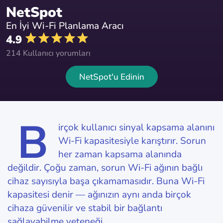
NetSpot
En İyi Wi-Fi Planlama Aracı
4.9
214 Kullanıcı yorumları
NetSpot'u Edinin
B
irçok kullanıcı sinyal kapsama alanını
Wi-Fi kapasitesiyle karıştırır. Sorun
her zaman kapsama alanında
değildir. Çoğu zaman, sorun Wi-Fi ağının bağlı
cihaz sayısıyla başa çıkamamasıdır. Buna Wi-Fi
kapasitesi denir — ağınızın aynı anda birçok
cihaza güvenilir ve stabil bir bağlantı
sağlayabilme yeteneği.