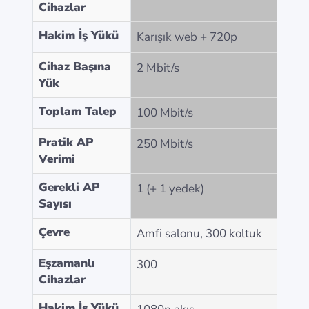
Cihazlar
Hakim İş Yükü
Karışık web + 720p
Cihaz Başına
2 Mbit/s
Yük
Toplam Talep
100 Mbit/s
Pratik AP
250 Mbit/s
Verimi
Gerekli AP
1 (+ 1 yedek)
Sayısı
Çevre
Amfi salonu, 300 koltuk
Eşzamanlı
300
Cihazlar
Hakim İş Yükü