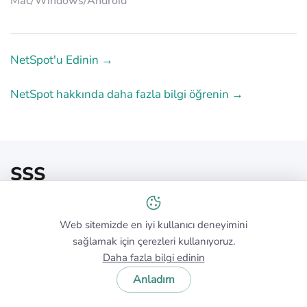
Mac/Windows/Аndroid
NetSpot'u Edinin →
NetSpot hakkında daha fazla bilgi öğrenin →
SSS
Web sitemizde en iyi kullanıcı deneyimini
WiFi ağımın kapasitesinin dolu olup
sağlamak için çerezleri kullanıyoruz.
olmadığını nasıl anlarım?
Daha fazla bilgi edinin
Belirgin bir yeniden deneme artışı, video arabelleğe
Anladım
alma veya VoIP jitter — güçlü RSSI olmasına rağmen
— genellikle hava süresi doygunluğunu gösterir.