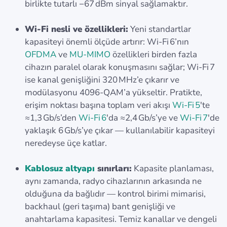
birlikte tutarlı −67 dBm sinyal sağlamaktır.
Wi‑Fi nesli ve özellikleri:
Yeni standartlar
kapasiteyi önemli ölçüde artırır: Wi‑Fi 6’nın
OFDMA
ve
MU‑MIMO
özellikleri birden fazla
cihazın paralel olarak konuşmasını sağlar; Wi‑Fi 7
ise kanal genişliğini 320 MHz’e çıkarır ve
modülasyonu 4096‑QAM’a yükseltir. Pratikte,
erişim noktası başına toplam veri akışı
Wi‑Fi 5
'te
≈1,3 Gb/s’den
Wi‑Fi 6
'da ≈2,4 Gb/s’ye ve
Wi‑Fi 7
'de
yaklaşık 6 Gb/s’ye çıkar — kullanılabilir kapasiteyi
neredeyse üçe katlar.
Kablosuz altyapı
sınırları:
Kapasite planlaması,
aynı zamanda, radyo cihazlarının arkasında ne
olduğuna da bağlıdır — kontrol birimi mimarisi,
backhaul (geri taşıma) bant genişliği ve
anahtarlama kapasitesi. Temiz kanallar ve dengeli