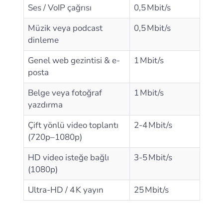
Ses / VoIP çağrısı
0,5 Mbit/s
Müzik veya podcast
0,5 Mbit/s
dinleme
Genel web gezintisi & e-
1 Mbit/s
posta
Belge veya fotoğraf
1 Mbit/s
yazdırma
Çift yönlü video toplantı
2-4 Mbit/s
(720p–1080p)
HD video isteğe bağlı
3-5 Mbit/s
(1080p)
Ultra-HD / 4 K yayın
25 Mbit/s