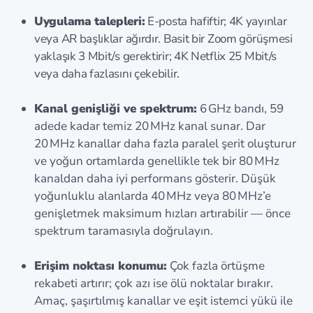
Uygulama talepleri:
E-posta hafiftir; 4K yayınlar
veya AR başlıklar ağırdır. Basit bir Zoom görüşmesi
yaklaşık 3 Mbit/s gerektirir; 4K Netflix 25 Mbit/s
veya daha fazlasını çekebilir.
Kanal genişliği ve spektrum:
6 GHz bandı, 59
adede kadar temiz 20 MHz kanal sunar. Dar
20 MHz kanallar daha fazla paralel şerit oluşturur
ve yoğun ortamlarda genellikle tek bir 80 MHz
kanaldan daha iyi performans gösterir. Düşük
yoğunluklu alanlarda 40 MHz veya 80 MHz’e
genişletmek maksimum hızları artırabilir — önce
spektrum taramasıyla doğrulayın.
Erişim noktası konumu:
Çok fazla örtüşme
rekabeti artırır; çok azı ise ölü noktalar bırakır.
Amaç, şaşırtılmış kanallar ve eşit istemci yükü ile