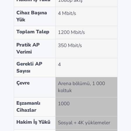
1080p akış
Cihaz Başına
4 Mbit/s
Yük
Toplam Talep
1200 Mbit/s
Pratik AP
350 Mbit/s
Verimi
Gerekli AP
4
Sayısı
Çevre
Arena bölümü, 1 000
koltuk
Eşzamanlı
1000
Cihazlar
Hakim İş Yükü
Sosyal + 4K yüklemeler