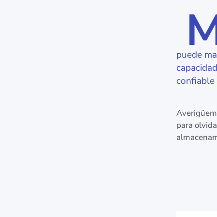
puede man
capacidad
confiable
Averigüe
para olvid
almacenami