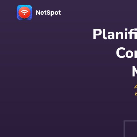
Planif
Co
A