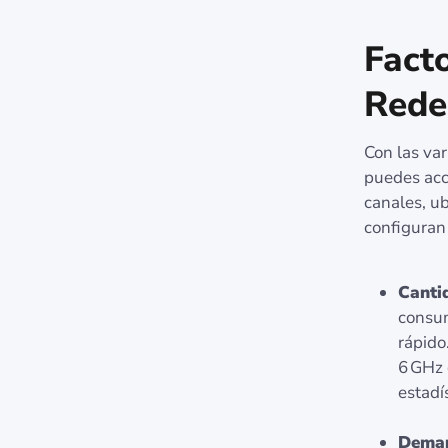
Fact
Rede
Con las va
puedes acci
canales, u
configuran
Cantid
consum
rápido
6 GHz 
estadís
Deman