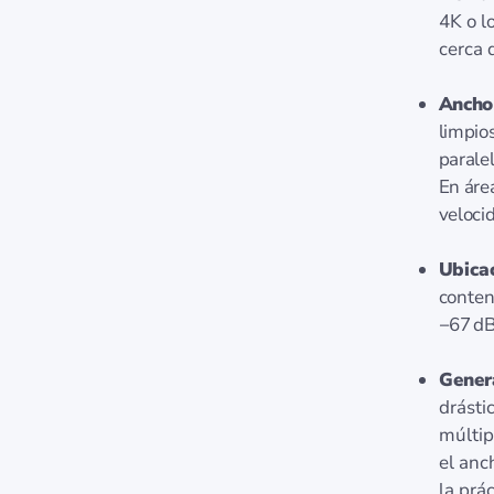
4K o l
cerca 
Ancho 
limpio
parale
En áre
veloci
Ubicac
conten
−67 dB
Genera
drásti
múltip
el anc
la prá