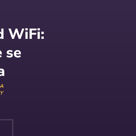
d WiFi:
 se
a
RA
Y