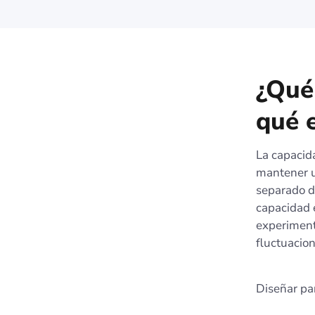
¿Qué
qué 
La capacid
mantener u
separado de
capacidad e
experiment
fluctuacion
Diseñar par