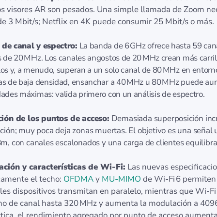
os visores AR son pesados. Una simple llamada de Zoom ne
de 3 Mbit/s; Netflix en 4K puede consumir 25 Mbit/s o más.
de canal y espectro:
La banda de 6 GHz ofrece hasta 59 can
s de 20 MHz. Los canales angostos de 20 MHz crean más carri
los y, a menudo, superan a un solo canal de 80 MHz en entorn
as de baja densidad, ensanchar a 40 MHz u 80 MHz puede au
dades máximas: valida primero con un análisis de espectro.
ión de los puntos de acceso:
Demasiada superposición inc
ción; muy poca deja zonas muertas. El objetivo es una señal
m, con canales escalonados y una carga de clientes equilibr
ción y características de Wi‑Fi:
Las nuevas especificaci
camente el techo:
OFDMA
y
MU‑MIMO
de Wi‑Fi 6 permiten
les dispositivos transmitan en paralelo, mientras que Wi‑Fi
ho de canal hasta 320 MHz y aumenta la modulación a 40
ctica, el rendimiento agregado por punto de acceso aument