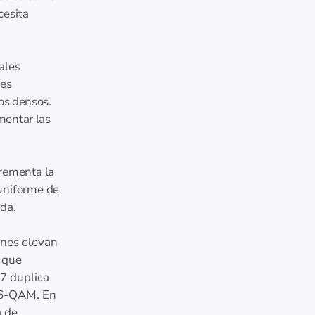
cesita
ales
les
os densos.
mentar las
rementa la
 uniforme de
ada.
ones elevan
 que
 7 duplica
96‑QAM. En
a de