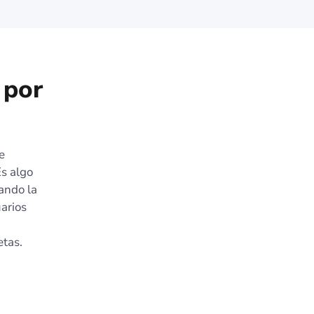
 por
e
Es algo
uando la
uarios
etas.