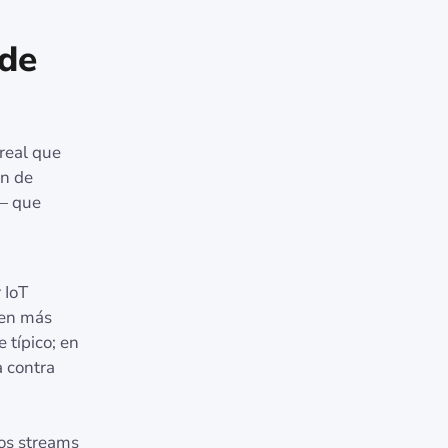
 de
real que
ón de
i— que
 IoT
men más
 típico; en
a contra
los streams