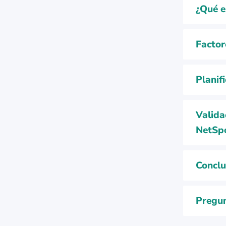
¿Qué e
Factor
Planif
Valida
NetSp
Conclu
Pregun