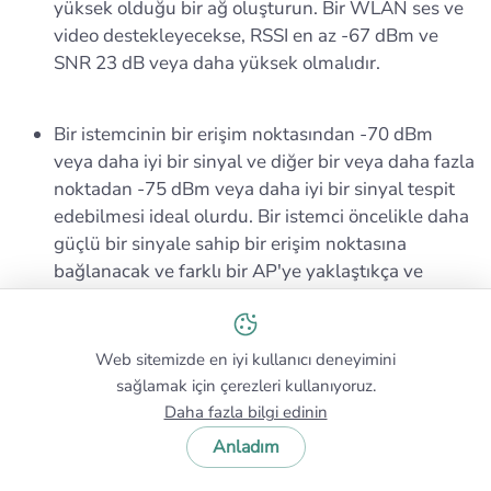
yüksek olduğu bir ağ oluşturun. Bir WLAN ses ve
video destekleyecekse, RSSI en az -67 dBm ve
SNR 23 dB veya daha yüksek olmalıdır.
Bir istemcinin bir erişim noktasından -70 dBm
veya daha iyi bir sinyal ve diğer bir veya daha fazla
noktadan -75 dBm veya daha iyi bir sinyal tespit
edebilmesi ideal olurdu. Bir istemci öncelikle daha
güçlü bir sinyale sahip bir erişim noktasına
bağlanacak ve farklı bir AP'ye yaklaştıkça ve
sinyal orada güçlendikçe istemci yeni AP'ye
geçebilecektir. Çok sayıda eşit derecede güçlü
sinyale sahip erişim noktası varsa, onların sayısını
Web sitemizde en iyi kullanıcı deneyimini
azaltmayı veya Tx güçlerini düşürmeyi
sağlamak için çerezleri kullanıyoruz.
düşünebilirsiniz.
Daha fazla bilgi edinin
Anladım
Topladığınız ve analiz ettiğiniz tüm verilerle kablosuz