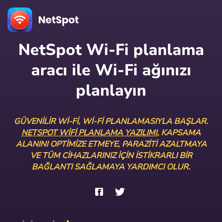
NetSpot Wi-Fi planlama
aracı ile Wi-Fi ağınızı
planlayın
GÜVENILIR WI-FI, WI-FI PLANLAMASIYLA BAŞLAR.
NETSPOT WIFI PLANLAMA YAZILIMI
, KAPSAMA
ALANINI OPTIMIZE ETMEYE, PARAZITI AZALTMAYA
VE TÜM CIHAZLARINIZ IÇIN ISTIKRARLI BIR
BAĞLANTI SAĞLAMAYA YARDIMCI OLUR.