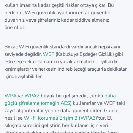
kullanılmasına kadar çeşitli riskler ortaya çıkar. Bu
nedenle, WiFi güvenlik ayarlarını en az güvenlik
duvarınız veya şifreleriniz kadar ciddiye almanız
önemlidir.
Birkaç WiFi güvenlik standardı vardır ancak hepsi aynı
seviyede değildir.
WEP
(Kabloluya Eşdeğer Gizlilik) gibi
eski seçenekler tamamen yasaklanmalıdır — yıllardır
kırılmışlardır ve herkesin indirebileceği araçlarla dakikalar
içinde aşılabilirler.
WPA
ve
WPA2
büyük bir gelişmedir, çünkü
daha
güçlü şifreleme (örneğin AES)
kullanırlar ve WEP'teki
zayıf algoritmalar yerine daha güvenlidirler. Güncel
nesil ise
Wi-Fi Korumalı Erişim 3 (WPA3)
'tür. El
sıkışma sürecini geliştirir, her kullanıcı için veri
şifrelemesi ekler ve şifre tabanlı erişimi brute-force