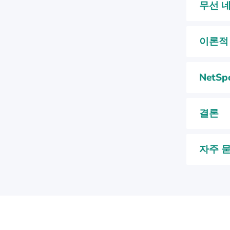
무선 
이론적 
NetS
결론
자주 