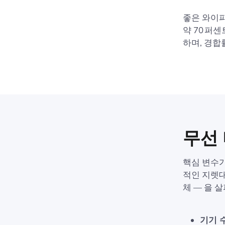
좋은 와이파
약 70 퍼
하며, 경합
무선
핵심 변수가
적인 지렛대들
체 — 을 
기기 수