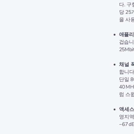
다. 구
당 25
을 사
애플리
겁습니다
25Mb
채널 
합니다.
단일 
40 M
럼 스
액세스
영지역
−67 