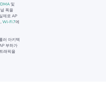
FDMA
및
채널 폭을
실제로 AP
로,
Wi‑Fi 7
에
트롤러 아키텍
AP 부하가
 트래픽을