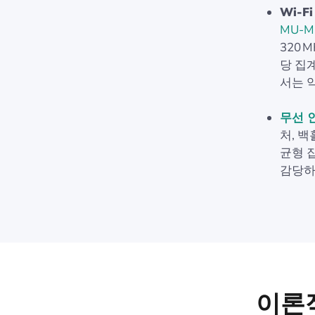
Wi‑F
MU‑M
320 
당 집
서는 약
무선 
처, 
균형 
감당하
이론적