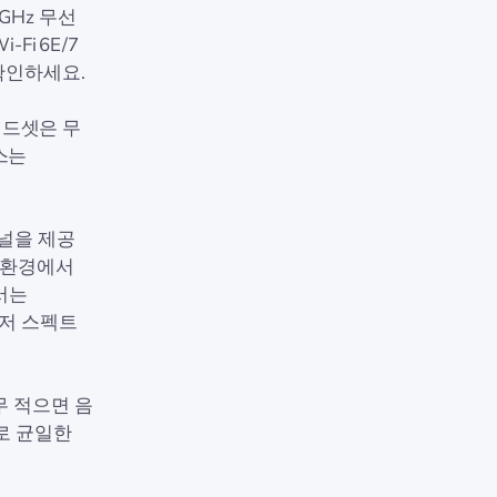
 GHz 무선
i 6E/7
확인하세요.
헤드셋은 무
릭스는
채널을 제공
집 환경에서
서는
먼저 스펙트
무 적으면 음
로 균일한