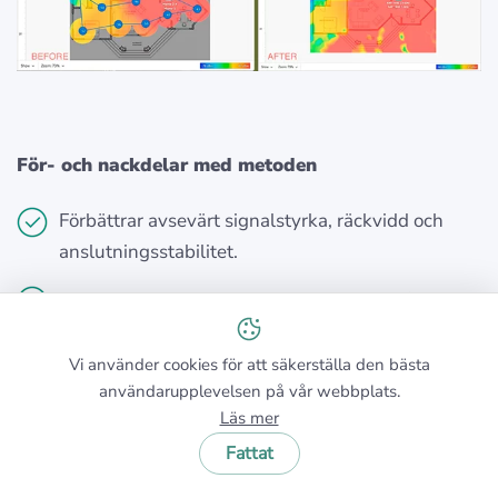
För- och nackdelar med metoden
Förbättrar avsevärt signalstyrka, räckvidd och
anslutningsstabilitet.
Minskar nätverksbelastningen med stöd för nyare
frekvensband (t.ex. 6 GHz).
Vi använder cookies för att säkerställa den bästa
Centraliserad nätverkshantering förenklar
användarupplevelsen på vår webbplats.
enhetsanslutningen.
Läs mer
Fattat
Högre initial kostnad jämfört med andra metoder
som att uppgradera antenner eller lägga till