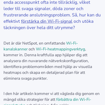
enda accesspunkt ofta inte tillräcklig, vilket
leder till svaga signaler, döda zoner och
frustrerande anslutningsproblem. Så, hur kan du
effektivt
förstärka din Wi-Fi-signal
och utöka
täckningen över hela ditt utrymme?
Det är där NetSpot, en omfattande
Wi-Fi-
kanalskanner
och
Wi-Fi-heatmappingverktyg
,
kommer in. Denna kraftfulla app hjälper dig att
analysera din nuvarande nätverkskonfiguration,
identifiera problemområden med hjälp av visuella
heatmaps och skapa en detaljerad plan för att
eliminera svaga punkter.
I den här artikeln kommer vi att vägleda dig genom en
mängd olika strategier för att
förbättra din Wi-Fi-