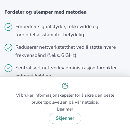
Fordeler og ulemper med metoden
Forbedrer signalstyrke, rekkevidde og
forbindelsesstabilitet betydelig.
Reduserer nettverkstetthet ved å støtte nyere
frekvensbånd (f.eks. 6 GHz).
Sentralisert nettverksadministrasjon forenkler
enhetstilkobling.
Høyere startkostnad sammenlignet med andre
Vi bruker informasjonskapsler for å sikre den beste
metoder som oppgradering av antenner eller
brukeropplevelsen på vår nettside.
tillegg av repeatere.
Lær mer
Kan kanskje ikke løse dekningsproblemer helt i
Skjønner
svært store eller fleretasje rom uten ekstra