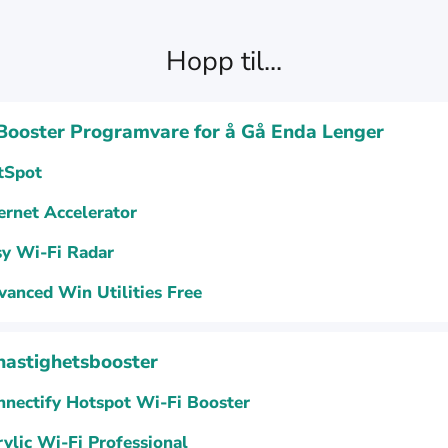
Hopp til...
Booster Programvare for å Gå Enda Lenger
tSpot
ernet Accelerator
sy Wi-Fi Radar
anced Win Utilities Free
hastighetsbooster
nnectify Hotspot Wi-Fi Booster
ylic Wi-Fi Professional