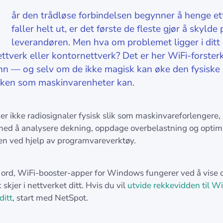
N
år den trådløse forbindelsen begynner å henge ett
faller helt ut, er det første de fleste gjør å skylde 
leverandøren. Men hva om problemet ligger i ditt
tverk eller kontornettverk? Det er her WiFi-forster
n — og selv om de ikke magisk kan øke den fysiske
rken som maskinvarenheter kan.
er ikke radiosignaler fysisk slik som maskinvareforlengere
l med å analysere dekning, oppdage overbelastning og optim
en ved hjelp av programvareverktøy.
ord, WiFi-booster-apper for Windows fungerer ved å vise 
 skjer i nettverket ditt. Hvis du vil
utvide rekkevidden til Wi
ditt
, start med NetSpot.