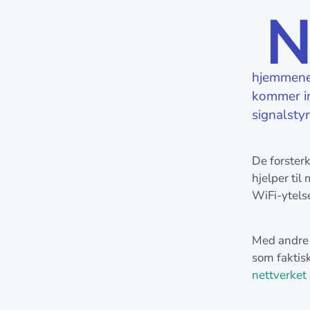
hjemmenet
kommer in
signalsty
De forsterk
hjelper ti
WiFi-ytels
Med andre 
som faktisk
nettverket 