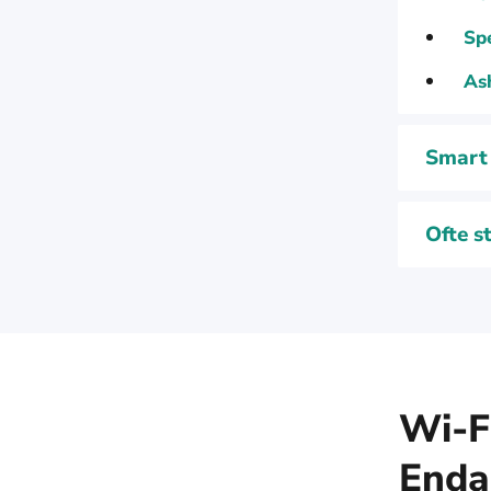
Sp
As
Smart 
Ofte s
Wi-F
Enda