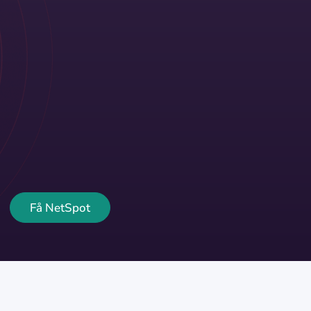
Få NetSpot