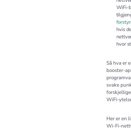
nettver
WiFi-b
tilgje
forstyr
hvis de
nettver
hvor st
Så hva er 
booster-app
programvare
svake punk
forskjellig
WiFi-ytelse
Her er en l
Wi-Fi-nett