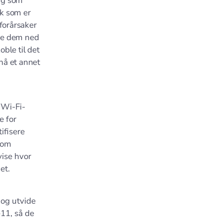
ing som
rk som er
forårsaker
nge dem ned
oble til det
 nå et annet
 Wi-Fi-
e for
ifisere
 om
vise hvor
et.
 og utvide
11, så de