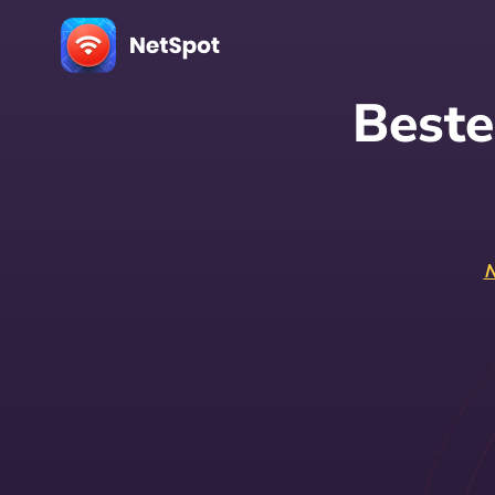
Beste
N