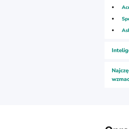
Acr
Sp
As
Inteli
Najczę
wzmac