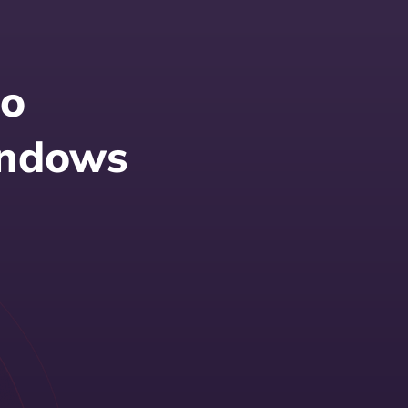
do
indows