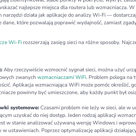
wskazać najlepsze miejsca dla routera lub wzmacniacza. W
h narzędzi działa jak aplikacje do analizy Wi-Fi — dostarcza
e dane, które pozwalają poprawić wydajność, zamiast zgad
ze Wi-Fi
rozszerzają zasięg sieci na różne sposoby. Najcz
:
Aby rzeczywiście wzmocnić sygnał sieci, można użyć urz
towych zwanych
wzmacniaczami WiFi
. Problem polega na 
eścić. Aplikacja wzmacniająca WiFi może pomóc określić, gd
iacze powinny być umieszczone, aby każdy punkt był osią
wki systemowe:
Czasami problem nie leży w sieci, ale w 
ącym uzyskać do niej dostęp. Jeden rodzaj aplikacji wzmacn
est w stanie analizować używaną wersję Windows i wprow
 w ustawieniach. Poprzez optymalizację aplikacji działając