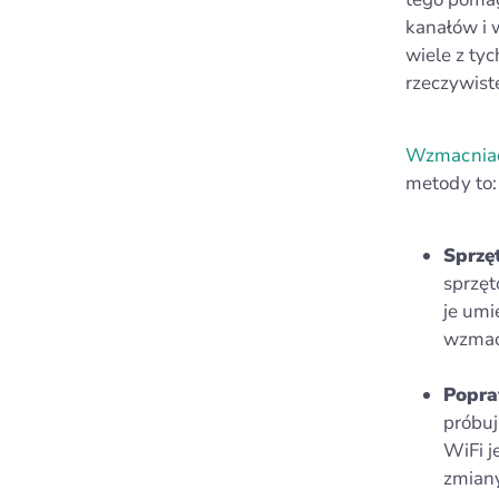
kanałów i 
wiele z tyc
rzeczywist
Wzmacniac
metody to:
Sprzęt
sprzę
je umi
wzmacn
Popra
próbuj
WiFi j
zmiany