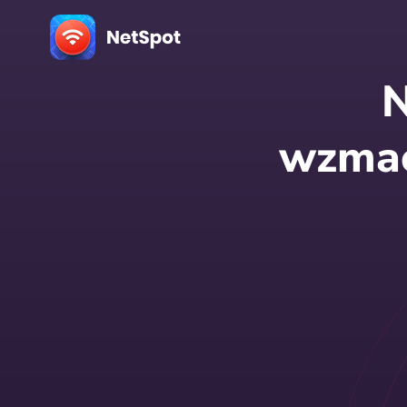
N
wzmac