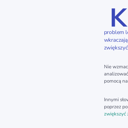
K
problem l
wkraczają
zwiększyć 
Nie wzmacn
analizować
pomocą na
Innymi sło
poprzez pok
zwiększyć z