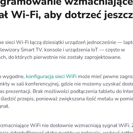
gramowanie wzmacniające
ł Wi-Fi, aby dotrzeć jeszc
 sieci Wi-Fi łączą dziesiątki urządzeń jednocześnie — lapt
elewizory Smart TV, konsole i urządzenia IoT — często w
ch, do których pierwotnie nie zostały zaprojektowane.
to wygodne,
konfiguracja sieci WiFi
może mieć pewne zagroż
kty w sali konferencyjnej, gdzie nie możemy uzyskać dost
as prezentacji. Brak możliwości podłączenia tabletu do Inte
śledzić przepis, ponieważ zwiększona ilość metalu w pomi
nał.
wzmacniające WiFi nie dosłownie wzmacniają sygnał WiFi. 
ają zidentyfikować słabe punkty w pokryciu, wykryć zatło