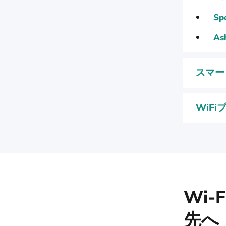
Sp
As
スマー
WiF
Wi
先へ