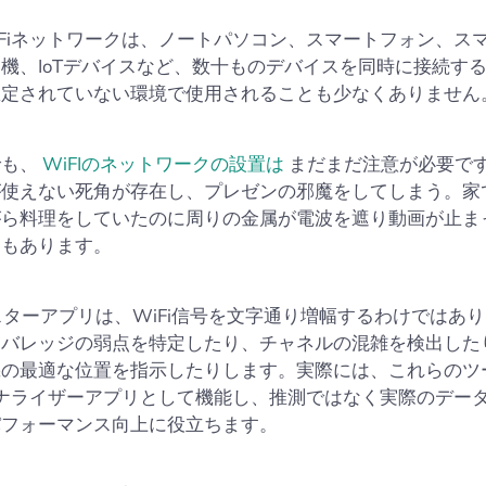
-Fiネットワークは、ノートパソコン、スマートフォン、ス
機、IoTデバイスなど、数十ものデバイスを同時に接続す
想定されていない環境で使用されることも少なくありません
でも、
WiFIのネットワークの設置は
まだまだ注意が必要で
が使えない死角が存在し、プレゼンの邪魔をしてしまう。家
がら料理をしていたのに周りの金属が電波を遮り動画が止ま
ともあります。
ースターアプリは、WiFi信号を文字通り増幅するわけではあ
カバレッジの弱点を特定したり、チャネルの混雑を検出した
機の最適な位置を指示したりします。実際には、これらのツ
iアナライザーアプリとして機能し、推測ではなく実際のデー
パフォーマンス向上に役立ちます。