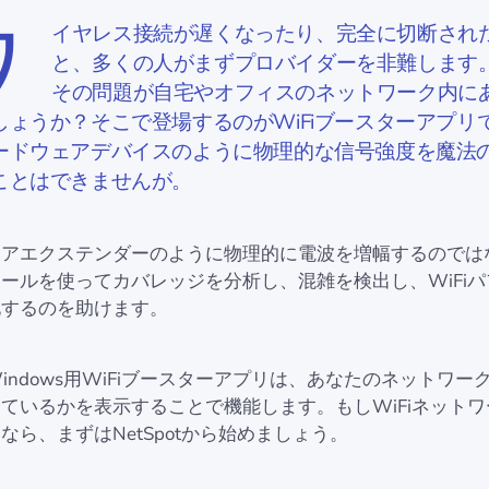
ワ
イヤレス接続が遅くなったり、完全に切断され
と、多くの人がまずプロバイダーを非難します
その問題が自宅やオフィスのネットワーク内に
しょうか？そこで登場するのがWiFiブースターアプリ
ードウェアデバイスのように物理的な信号強度を魔法
ことはできませんが。
ェアエクステンダーのように物理的に電波を増幅するのでは
ールを使ってカバレッジを分析し、混雑を検出し、WiFi
化するのを助けます。
indows用WiFiブースターアプリは、あなたのネットワー
ているかを表示することで機能します。もしWiFiネット
い
なら、まずはNetSpotから始めましょう。