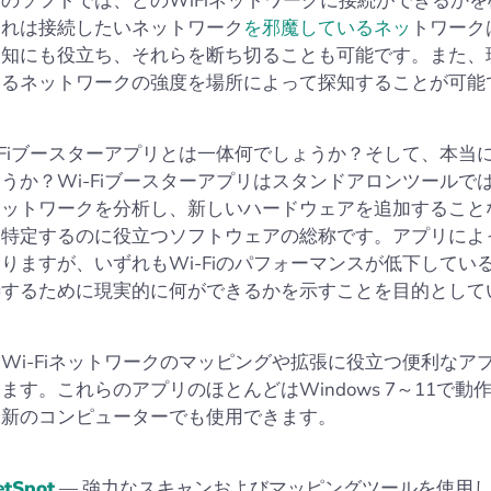
のソフトでは、どのWiFiネットワークに接続ができるか
これは接続したいネットワーク
を邪魔しているネッ
トワーク
検知にも役立ち、それらを断ち切ることも可能です。また、
えるネットワークの強度を場所によって探知することが可能
-Fiブースターアプリとは一体何でしょうか？そして、本当
うか？Wi-Fiブースターアプリはスタンドアロンツールで
ネットワークを分析し、新しいハードウェアを追加すること
を特定するのに役立つソフトウェアの総称です。アプリによ
りますが、いずれもWi-Fiのパフォーマンスが低下してい
善するために現実的に何ができるかを示すことを目的として
Wi-Fiネットワークのマッピングや拡張に役立つ便利なア
ます。これらのアプリのほとんどはWindows 7～11で動
最新のコンピューターでも使用できます。
etSpot
— 強力なスキャンおよびマッピングツールを使用