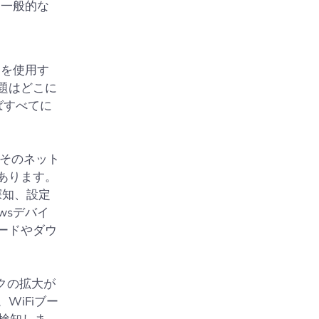
も一般的な
を使用す
題はどこに
ばすべてに
そのネット
あります。
探知、設定
wsデバイ
ードやダウ
クの拡大が
WiFiブー