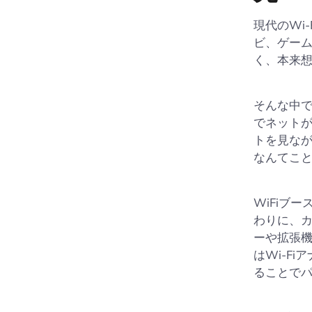
現代のWi
ビ、ゲーム
く、本来
そんな中
でネット
トを見な
なんてこ
WiFiブ
わりに、
ーや拡張
はWi-F
ることで