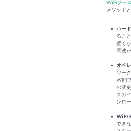
WiFiブー
メソッド
ハー
るこ
置く
電波
オペ
ワー
WiF
の変更
スの
ンロ
WiFI
できな