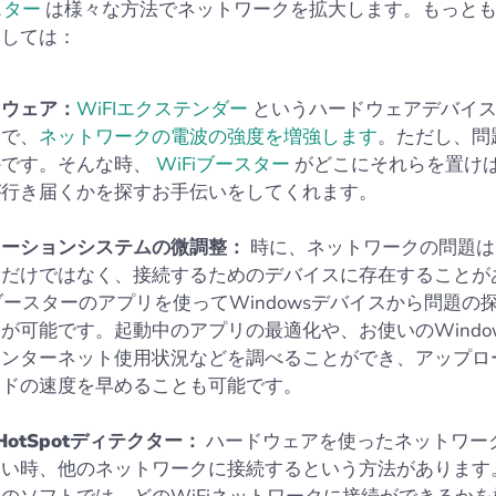
スター
は様々な方法でネットワークを拡大します。もっと
としては：
ドウェア：
WiFIエクステンダー
というハードウェアデバイス
とで、
ネットワークの電波の強度を増強します
。ただし、問
かです。そんな時、
WiFiブースター
がどこにそれらを置け
が行き届くかを探すお手伝いをしてくれます。
レーションシステムの微調整：
時に、ネットワークの問題は
クだけではなく、接続するためのデバイスに存在することが
iブースターのアプリを使ってWindowsデバイスから問題の
が可能です。起動中のアプリの最適化や、お使いのWindo
インターネット使用状況などを調べることができ、アップロ
ードの速度を早めることも可能です。
 HotSpotディテクター：
ハードウェアを使ったネットワー
い時、他のネットワークに接続するという方法があります。