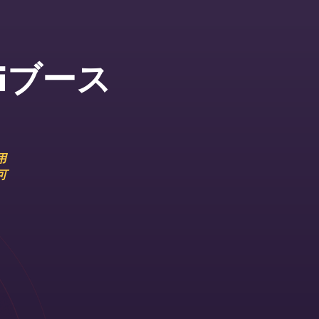
Fiブース
用
可