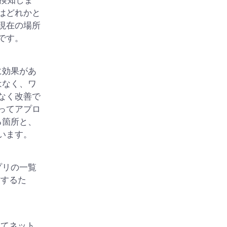
を検知しま
はどれかと
現在の場所
です。
に効果があ
はなく、ワ
なく改善で
ってアプロ
る箇所と、
います。
プリの一覧
作するた
してネット