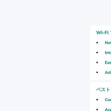
Wi-
Ne
Int
Ea
Adv
ベスト
Co
Acr