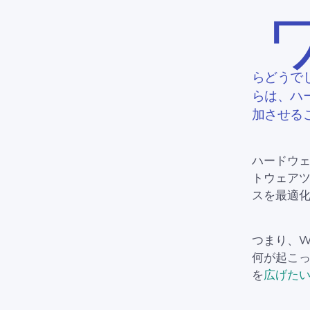
らどうで
らは、ハ
加させる
ハードウ
トウェアツ
スを最適
つまり、W
何が起こっ
を
広げた