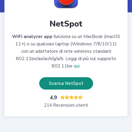
NetSpot
WiFi analyzer app
funziona su un MacBook (macOS
11+) o su qualsiasi laptop (Windows 7/8/10/11)
con un adattatore di rete wireless standard
802.11be/ax/ac/n/g/a/b. Leggi di più sul supporto
802.11be
qui
.
Scarica NetSpot
4.9
214 Recensioni utenti