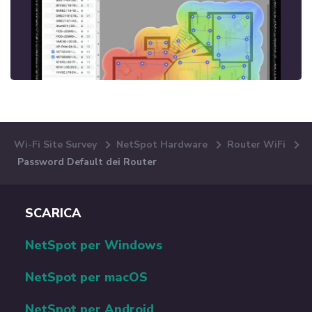
Wi-Fi Site Survey
NetSpot Hardware
Router WiFi
Password Default dei Router
SCARICA
NetSpot per Windows
NetSpot per macOS
NetSpot per Android