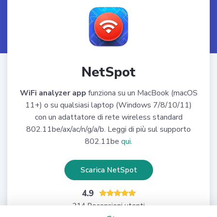
NetSpot
WiFi analyzer app
funziona su un MacBook (macOS
11+) o su qualsiasi laptop (Windows 7/8/10/11)
con un adattatore di rete wireless standard
802.11be/ax/ac/n/g/a/b. Leggi di più sul supporto
802.11be
qui
.
Scarica NetSpot
4.9
214 Recensioni utenti