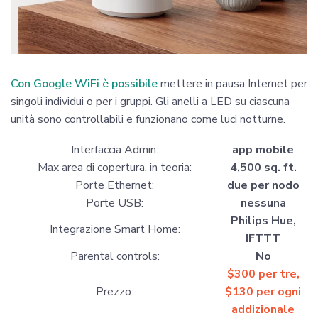
Con Google WiFi è possibile
mettere in pausa Internet per
singoli individui o per i gruppi. Gli anelli a LED su ciascuna
unità sono controllabili e funzionano come luci notturne.
Interfaccia Admin:
app mobile
Max area di copertura, in teoria:
4,500 sq. ft.
Porte Ethernet:
due per nodo
Porte USB:
nessuna
Philips Hue,
Integrazione Smart Home:
IFTTT
Parental controls:
No
$
300
per tre,
Prezzo:
$
130
per ogni
addizionale