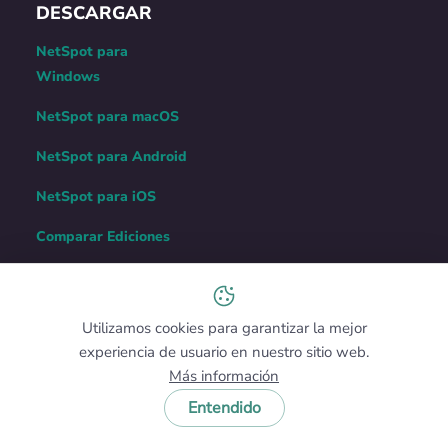
DESCARGAR
NetSpot para
Windows
NetSpot para macOS
NetSpot para Android
NetSpot para iOS
Comparar Ediciones
PRODUCTO
Características
Utilizamos cookies para garantizar la mejor
experiencia de usuario en nuestro sitio web.
Enterprise
Más información
Precio
Entendido
Pruebe NetSpot PRO