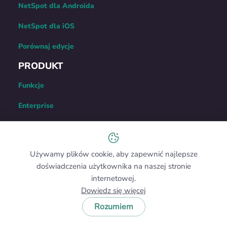
NetSpot dla Androida
NetSpot dla iOS
Porównaj edycje
PRODUKT
Funkcje
Enterprise
Cennik
Okres próbny NetSpot
Używamy plików cookie, aby zapewnić najlepsze
PRO
doświadczenia użytkownika na naszej stronie
ZASOBY
internetowej.
Dowiedz się więcej
Centrum Pomocy
Rozumiem
Społeczność NetSpot