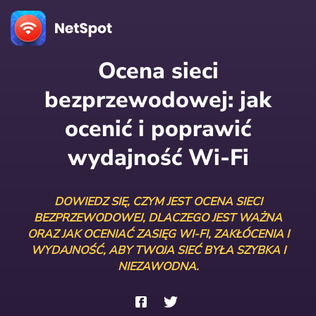
Ocena sieci
bezprzewodowej: jak
ocenić i poprawić
wydajność Wi‑Fi
DOWIEDZ SIĘ, CZYM JEST OCENA SIECI
BEZPRZEWODOWEJ, DLACZEGO JEST WAŻNA
ORAZ JAK OCENIAĆ ZASIĘG WI‑FI, ZAKŁÓCENIA I
WYDAJNOŚĆ, ABY TWOJA SIEĆ BYŁA SZYBKA I
NIEZAWODNA.