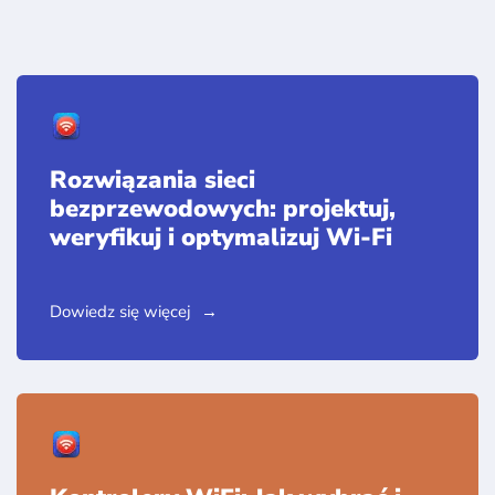
Rozwiązania sieci
bezprzewodowych: projektuj,
weryfikuj i optymalizuj Wi-Fi
Dowiedz się więcej