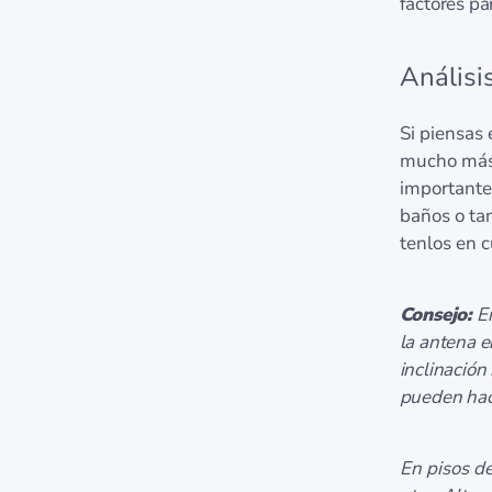
factores pa
Análisis
Si piensas 
mucho más 
importante
baños o ta
tenlos en c
Consejo:
En
la antena 
inclinación
pueden hace
En pisos de