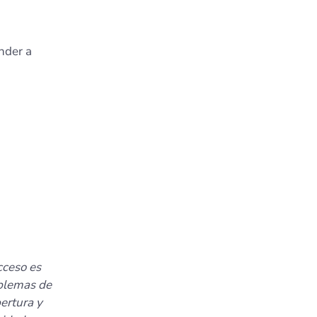
nder a
cceso es
oblemas de
ertura y