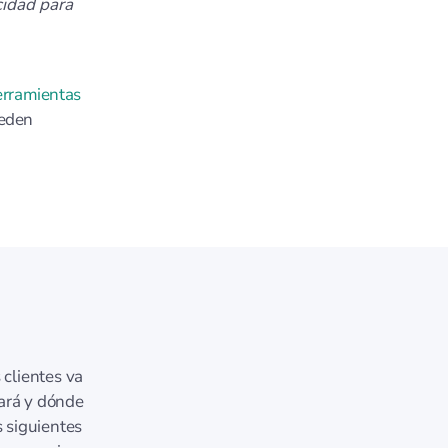
cidad para
erramientas
ueden
 clientes va
tará y dónde
 siguientes