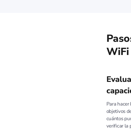
Pasos
WiFi
Evalua
capaci
Para hacer 
objetivos d
cuántos pun
verificar l