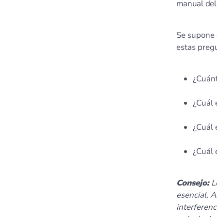
manual del 
Se supone q
estas preg
¿Cuánt
¿Cuál 
¿Cuál 
¿Cuál 
Consejo:
Lo
esencial. 
interferen