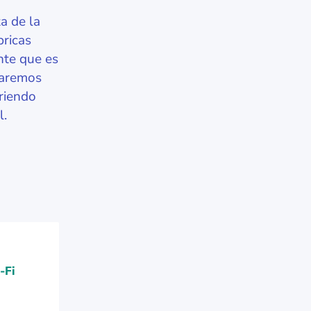
a de la
bricas
nte que es
traremos
riendo
l.
-Fi