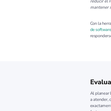
reducir el
mantener su
Con la herr
de software
responderse
Evalua
Al planear 
a atender, 
exactamente