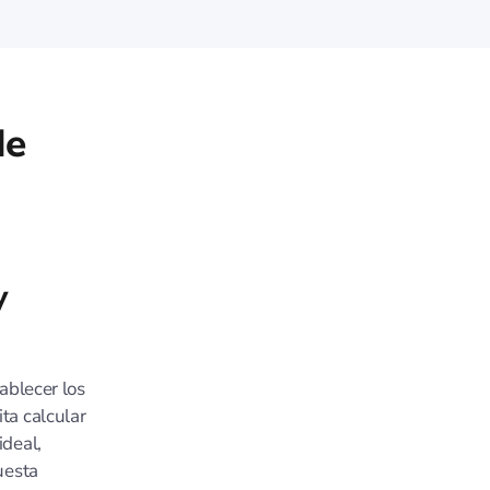
de
y
ablecer los
ta calcular
ideal,
uesta