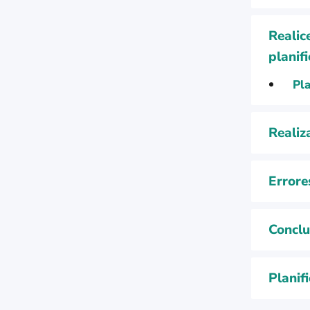
Realic
planif
Pla
Realiz
Errore
Conclu
Planif