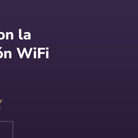
on la
ón WiFi
Y