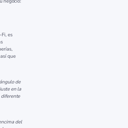
u negocio:
Fi, es
as
erías,
así que
 ángulo de
uste en la
 diferente
 encima del