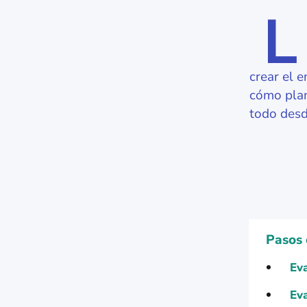
L
crear el 
cómo plan
todo desde
Pasos 
Eva
Eva