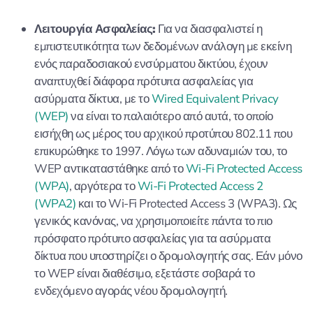
Λειτουργία Ασφαλείας:
Για να διασφαλιστεί η
εμπιστευτικότητα των δεδομένων ανάλογη με εκείνη
ενός παραδοσιακού ενσύρματου δικτύου, έχουν
αναπτυχθεί διάφορα πρότυπα ασφαλείας για
ασύρματα δίκτυα, με το
Wired Equivalent Privacy
(WEP)
να είναι το παλαιότερο από αυτά, το οποίο
εισήχθη ως μέρος του αρχικού προτύπου 802.11 που
επικυρώθηκε το 1997. Λόγω των αδυναμιών του, το
WEP αντικαταστάθηκε από το
Wi-Fi Protected Access
(WPA)
, αργότερα το
Wi-Fi Protected Access 2
(WPA2)
και το Wi-Fi Protected Access 3 (WPA3). Ως
γενικός κανόνας, να χρησιμοποιείτε πάντα το πιο
πρόσφατο πρότυπο ασφαλείας για τα ασύρματα
δίκτυα που υποστηρίζει ο δρομολογητής σας. Εάν μόνο
το WEP είναι διαθέσιμο, εξετάστε σοβαρά το
ενδεχόμενο αγοράς νέου δρομολογητή.