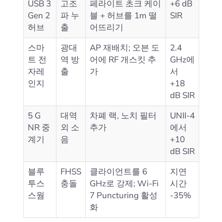
USB 3
고조
페라이트 초크 케이
+6 dB
Gen 2
파 누
블 + 허브를 1m 떨
SIR
허브
출
어뜨리기
스마
광대
AP 재배치; 오븐 도
2.4
트 전
역 방
어에 RF 개스킷 추
GHz에
자레
출
가
서
인지
+18
dB SIR
5 G
대역
차폐 랙, 노치 필터
UNII‑4
NR 중
외 소
추가
에서
계기
음
+10
dB SIR
블루
FHSS
클라이언트를 6
지연
투스
충돌
GHz로 강제; Wi‑Fi
시간
스웜
7 Puncturing 활성
‑35%
화