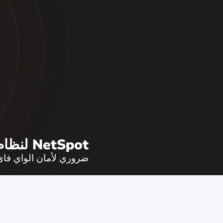
NetSpot لنظام iOS
ضروري لأمان الواي فاي