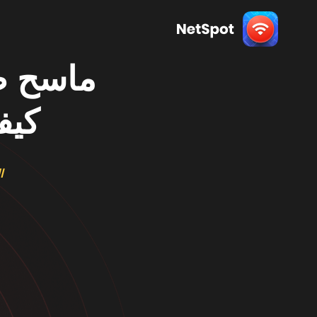
كيف
ا