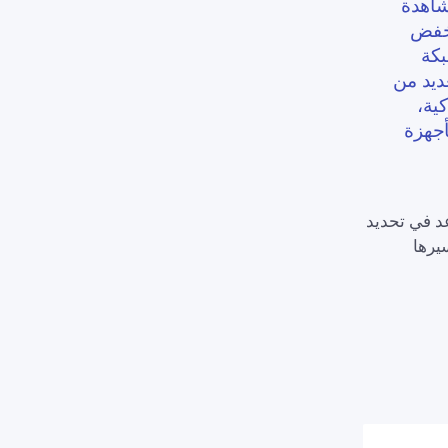
شاهدة
 خفض
كة
عديد من
ية،
أجهزة
 في تحديد
ذا يجعل من السهل الحفاظ على أمان Wi-Fi وسيرها