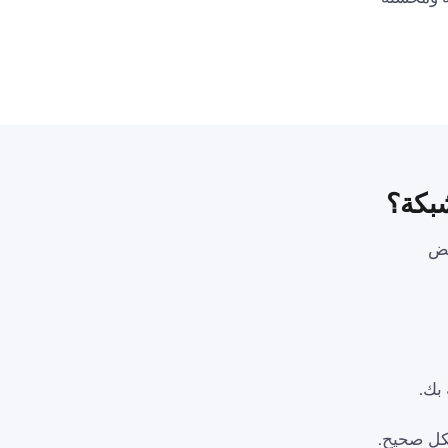
بكة؟
عض
كل صحيح.