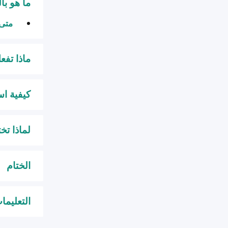
ما هو ب
متى 
ماذا تفع
كيفية استخدام NetSpot لاكتشاف الأ
لماذا تختار NetSpot لاكتشاف الأ
الختام
التعليما