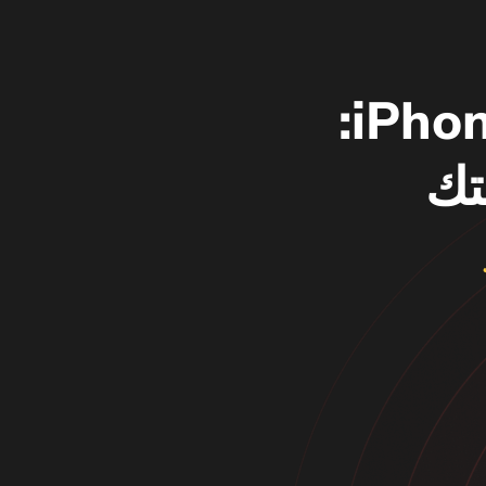
ماسح ضوئي الشبكة لأجهزة iPhone:
تك
ك