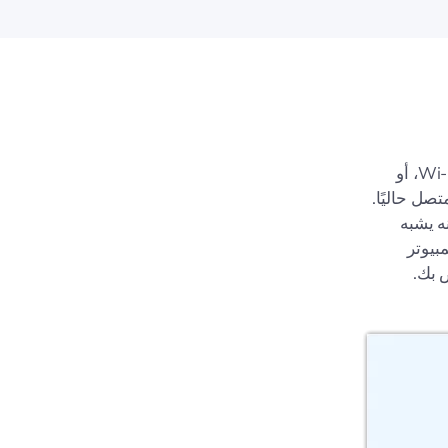
ماسح الشبكة - المعروف أيضًا باسم ماسح شبكة LAN، أو أداة اكتشاف أجهزة Wi-Fi، أو
ل حاليًا.
لمكتب أو أداة اكتشاف الأجهزة على iPhone، فإنه يشبه
و كمبيوتر
 بك.