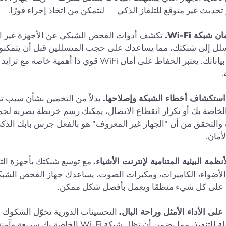
 تحديث غير متوقع للتلفاز الذكي — لتتمكن من اتخاذ إجراء فورًا.
 شبكة Wi-Fi.
تكشف أدوات الفحص الشبكي عن الأجهزة غير ال
سلل إلى شبكتك، مما يساعدك على حجب المتسللين قبل أن يتمكنو
اختراق بياناتك. يعتبر الحفاظ على أمان WiFi قوي ذا أهمية خ
.
ستكشاف أخطاء الشبكة وإصلاحها.
بدلاً من التخمين بشأن سبب ت
Wi- الخاصة بك أو تكرار انقطاع الاتصال، يمكنك رسم خريطة بصرية لجم
والتحقق من أن "الجهاز غير المعروف" هو بالفعل جرس بابك الذكي
لأمان.
أنظمة البيئية المتنامية لإنترنت الأشياء.
مع توسع شبكتك بأجهزة ال
 الأضواء، الكاميرات، ومكبرات الصوت، يساعدك جهاز الفحص الشب
على كل شيء منظمًا ويعمل بأفضل شكل ممكن.
لى الأداء الأمثل وراحة البال.
التحسينات الدورية تحوّل الشكوك ا
رؤى قابلة للتنفيذ، مما يضمن أن تظل شبكة Wi-Fi الخاصة 