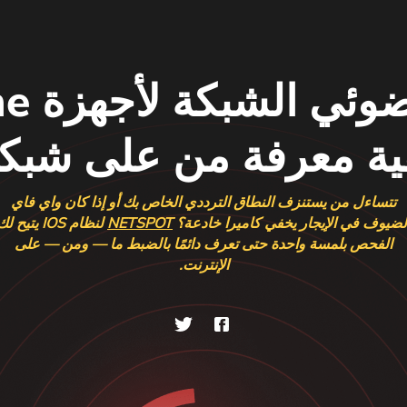
ية معرفة من على شبك
تتساءل من يستنزف النطاق الترددي الخاص بك أو إذا كان واي فاي
لضيوف في الإيجار يخفي كاميرا خادعة؟
NETSPOT
لنظام IOS يتيح ل
الفحص بلمسة واحدة حتى تعرف دائمًا بالضبط ما — ومن — على
الإنترنت.