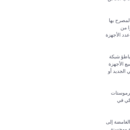
مصرح بها
ا من
اصة مع تزايد عدد الأجهزة
باطؤ شبكة
يع الأجهزة
 الجديد أو
ثرموستات
كي في
لغامضة إلى
بك سريعة وآمنة ومحسنة