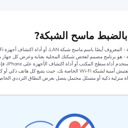
بالضبط ماسح الشبكة?
- هو برنامج مصمم لفحص شبكتك المحلية بعناية وعرض كل جهاز متص
سواء كنت تستخدم أداة سطح ا
وجود نقطة تفتيش أمنية لشبكة Wi-Fi الخاصة بك، حيث يتتبع كل هاتف ذكي أ
ة منزلية ذكية أو متسلل محتمل يتصل بعرض النطاق الترددي الخاص