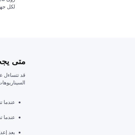
لكل جها
متى يجب
قد تتساءل ع
السيناريوهات
عندما ت
عندما تشك
بعد إعد