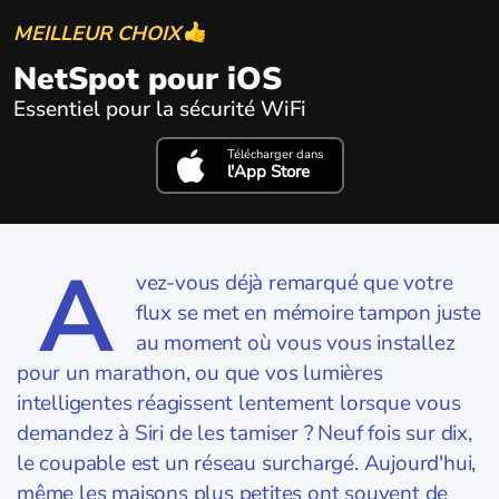
MEILLEUR CHOIX
NetSpot pour iOS
Essentiel pour la sécurité WiFi
Télécharger dans
l'App Store
A
vez-vous déjà remarqué que votre
flux se met en mémoire tampon juste
au moment où vous vous installez
pour un marathon, ou que vos lumières
intelligentes réagissent lentement lorsque vous
demandez à Siri de les tamiser ? Neuf fois sur dix,
le coupable est un réseau surchargé. Aujourd'hui,
même les maisons plus petites ont souvent de