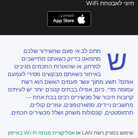
חיוני לאבטחת WiFi
להורדה ב-
App Store
ש
מתם לב אי פעם שהשידור שלכם
מתמאט בדיוק כשאתם מתיישבים
למרתון, או שהאורות החכמים מגיבים
באיחור כשאתם מבקשים מסירי לעמעם
אותם? תשע מתוך עשר פעמים האשם הוא רשת
עמוסה מדי. כיום, אפילו בבתים קטנים יותר יש לעיתים
קרובות חיבור של מכשירים רבים בבת אחת —
מחשבים ניידים, סמארטפונים, עוזרים קוליים,
תרמוסטטים, קונסולות משחק ושלל מכשירים חכמים.
שימוש בסורק רשת LAN או
אפליקציית מנתח Wi-Fi באייפון