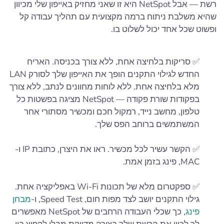
רשת — אבל NetSpot היא זו שאני מחזיק באייפון שלי מכיוון
שהיא משלבת ניתוח ברמה מקצועית עם תהליך עבודה קל
ופשוט שכל אחד יכול לשלוט בו.
✅ סריקות בלחיצה אחת, ללא צורך בכניסה. האריח
החדש לגילוי התקנים הופך את האייפון שלך לסורק LAN
מלא בלחיצה אחת. ללא לוחות מחוונים לנתב, ללא צורך
בפקודות שורת פקודה — NetSpot מציגה בפשטות כל
טלפון, מחשב נייד, רמקול חכם ומכשיר מסתורי אחר
המשתמשים ברוחב הפס שלך.
✅ הקשר עשיר לכל מכשיר. ראו את היצרן, כתובת IP ו-
MAC, פינג בזמן אמת.
✅ ספקטרום מלא של תכונות Wi‑Fi באפליקציה אחת.
גילוי התקנים יושב לצד מפות חום, Speed Test, ו-
מבחן
פינג
, כך שכלי העבודה הרחבים של NetSpot מאפשרים