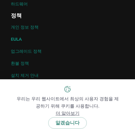
하드웨어
정책
개인 정보 정책
EULA
업그레이드 정책
환불 정책
설치 제거 안내
문의하기
122 Delaware Street #B-4,
우리는 우리 웹사이트에서 최상의 사용자 경험을 제
공하기 위해 쿠키를 사용합니다.
New Castle, DE 19720, USA
더 알아보기
이메일 기술 지원
알겠습니다
영업: +1(240)363-9434