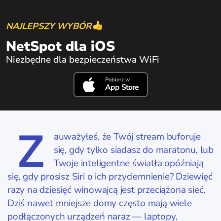
NAJLEPSZY WYBÓR
NetSpot dla iOS
Niezbędne dla bezpieczeństwa WiFi
Pobierz w
App Store
Z
auważyłeś, że Twój stream buforuje
się, gdy tylko siadasz do maratonu, lub
Twoje inteligentne światła opóźniają
się, gdy prosisz Siri o ich przyciemnienie? Dziewięć
razy na dziesięć winowajcą jest przeciążona sieć.
Dziś nawet mniejsze domy często mają wiele
podłączonych urządzeń naraz — laptopy,