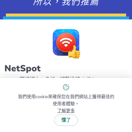
所以，我們推薦
NetSpot
Wi-Fi 現場調查、分析、疑難排解
支援在
MacBook（macOS 11+）或任何安裝標準
802.11be/ax/ac/n/g/a/b 無線網路配接器的筆電
我們使用cookie來確保您在我們網站上獲得最佳的
（Windows 7/8/10/11）上運行。更多關於 802.11be
使用者體驗。
支援的資訊可以
在這裡
查閱。
了解更多
懂了
4.9
#1
214 User reviews
Wi-Fi 場勘、規劃、分析、