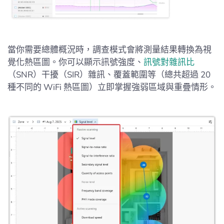
當你需要總體概況時，調查模式會將測量結果轉換為視
覺化熱區圖。你可以顯示訊號強度、
訊號對雜訊比
（SNR）干擾（SIR）雜訊、覆蓋範圍等（總共超過 20
種不同的 WiFi 熱區圖）立即掌握強弱區域與重疊情形。