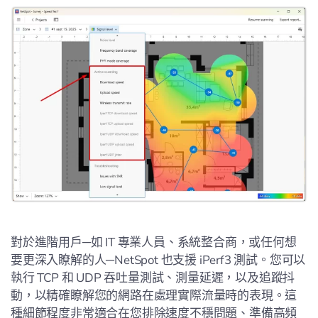
對於進階用戶─如 IT 專業人員、系統整合商，或任何想
要更深入瞭解的人─NetSpot 也支援 iPerf3 測試。您可以
執行 TCP 和 UDP 吞吐量測試、測量延遲，以及追蹤抖
動，以精確瞭解您的網路在處理實際流量時的表現。這
種細節程度非常適合在您排除速度不穩問題、準備高頻