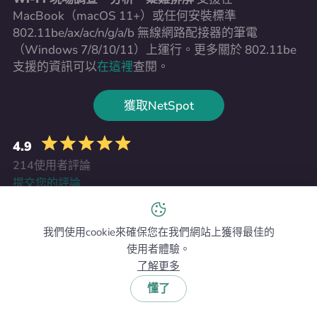
MacBook（macOS 11+）或任何安裝標準
802.11be/ax/ac/n/g/a/b 無線網路配接器的筆電
（Windows 7/8/10/11）上運行。更多關於 802.11be
支援的資訊可以
在這裡
查閱。
獲取NetSpot
4.9
214使用者評論
提交您的評論
我們使用cookie來確保您在我們網站上獲得最佳的
使用者體驗。
誰在使用我的 WiFi？
NetSpot
部落格
WiFi 安全
了解更多
懂了
下載