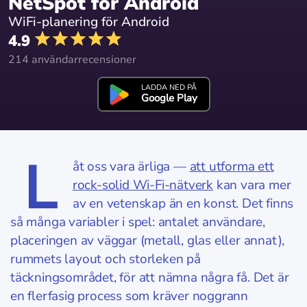
NetSpot för Android
WiFi-planering för Android
4.9
214 användarrecensioner
LADDA NED PÅ
Google Play
L
åt oss vara ärliga —
att utforma ett
rock-solid Wi-Fi-nätverk
kan vara mer
av en vetenskap än en konst. Det finns
så många variabler i spel: antalet användare,
placeringen av väggar (metall, glas eller annat),
rummets layout och storleken på
täckningsområdet, för att nämna några få. Det är
en flerfasig process som kräver noggrann