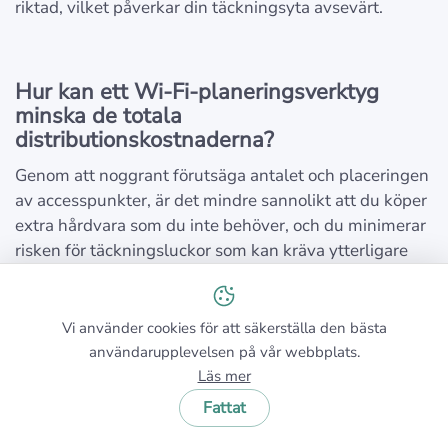
riktad, vilket påverkar din täckningsyta avsevärt.
Hur kan ett Wi-Fi-planeringsverktyg
minska de totala
distributionskostnaderna?
Genom att noggrant förutsäga antalet och placeringen
av accesspunkter, är det mindre sannolikt att du köper
extra hårdvara som du inte behöver, och du minimerar
risken för täckningsluckor som kan kräva ytterligare
utrustning eller ompositionering senare.
Vi använder cookies för att säkerställa den bästa
användarupplevelsen på vår webbplats.
Läs mer
Har du fler frågor?
Skicka en förfrågan
eller skriv några ord.
Fattat