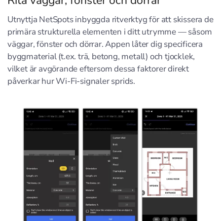
Rita väggar, fönster och dörrar
Utnyttja NetSpots inbyggda ritverktyg för att skissera de
primära strukturella elementen i ditt utrymme — såsom
väggar, fönster och dörrar. Appen låter dig specificera
byggmaterial (t.ex. trä, betong, metall) och tjocklek,
vilket är avgörande eftersom dessa faktorer direkt
påverkar hur Wi-Fi-signaler sprids.