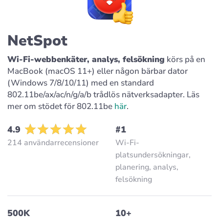
NetSpot
Wi-Fi-webbenkäter, analys, felsökning
körs på en
MacBook (macOS 11+) eller någon bärbar dator
(Windows 7/8/10/11) med en standard
802.11be/ax/ac/n/g/a/b trådlös nätverksadapter. Läs
mer om stödet för 802.11be
här
.
4.9
#1
214 användarrecensioner
Wi-Fi-
platsundersökningar,
planering, analys,
felsökning
500K
10+