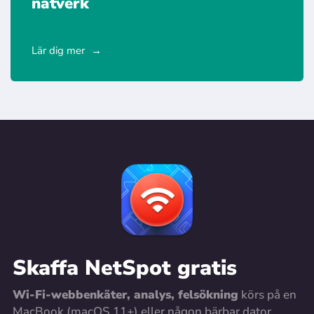
nätverk
Lär dig mer
Skaffa NetSpot gratis
Wi-Fi-webbenkäter, analys, felsökning
körs på en
MacBook (macOS 11+) eller någon bärbar dator