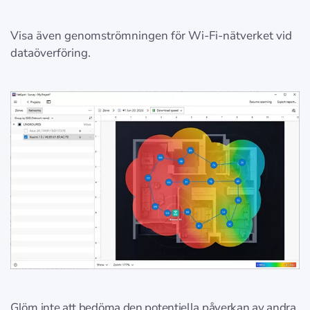
Visa även genomströmningen för Wi-Fi-nätverket vid
dataöverföring.
Glöm inte att bedöma den potentiella påverkan av andra