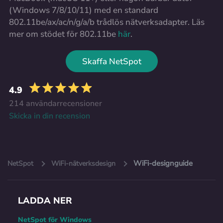
(Windows 7/8/10/11) med en standard
802.11be/ax/ac/n/g/a/b trådlös nätverksadapter. Läs
mer om stödet för 802.11be
här
.
Skaffa NetSpot
4.9
214 användarrecensioner
Skicka in din recension
WiFi-designguide
NetSpot
WiFi-nätverksdesign
LADDA NER
NetSpot för Windows